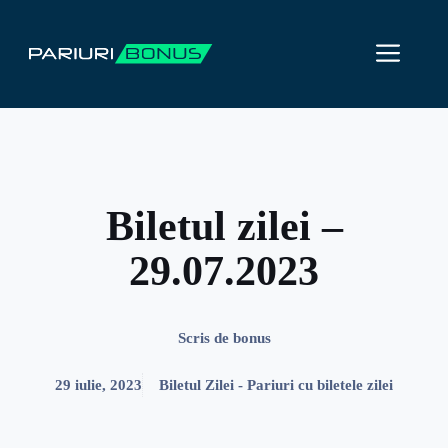
Sari
la
ME
conținut
Biletul zilei –
29.07.2023
Scris de
bonus
29 iulie, 2023
Biletul Zilei - Pariuri cu biletele zilei