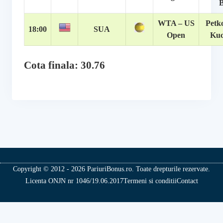
B
WTA –
US
Petko
18:00
SUA
Open
Kuc
Cota finala: 30.76
Copyright © 2012 - 2026 PariuriBonus.ro. Toate drepturile rezervate.
Licenta ONJN nr 1046/19.06.2017
Termeni si conditii
Contact