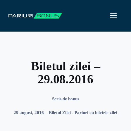
Sari
la
ME
conținut
Biletul zilei –
29.08.2016
Scris de
bonus
29 august, 2016
Biletul Zilei - Pariuri cu biletele zilei