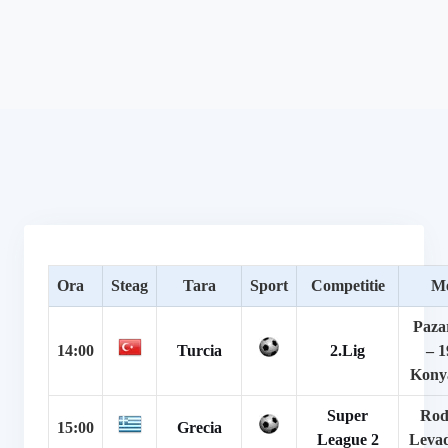
Ora
Steag
Tara
Sport
Competitie
Me
Paza
14:00
Turcia
2.Lig
– 1
Kony
Super
Rod
15:00
Grecia
League 2
Levad