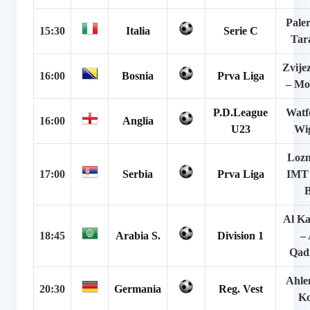
Pale
15:30
Italia
Serie C
Tar
Zvije
16:00
Bosnia
Prva Liga
– Mo
P.D.League
Watf
16:00
Anglia
U23
Wi
Lozn
17:00
Serbia
Prva Liga
IMT 
B
Al K
18:45
Arabia S.
Division 1
– 
Qadi
Ahlen
20:30
Germania
Reg. Vest
Ko