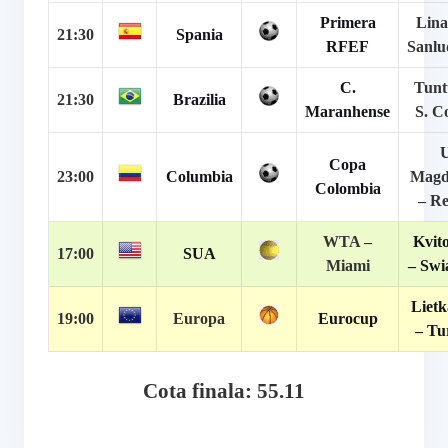
Primera
Lina
21:30
Spania
RFEF
Sanlu
C.
Tunt
21:30
Brazilia
Maranhense
S. C
U
Copa
23:00
Columbia
Magd
Colombia
– Re
WTA –
Kvito
17:00
SUA
Miami
– Swia
Lietk
19:00
Europa
Eurocup
– Tu
Cota finala: 55.11