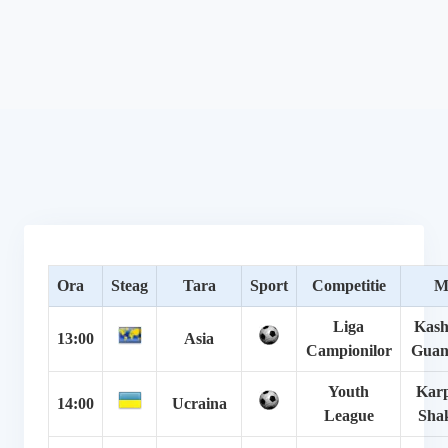
Ora
Steag
Tara
Sport
Competitie
M
Liga
Kash
13:00
Asia
Campionilor
Guan
Youth
Karp
14:00
Ucraina
League
Sha