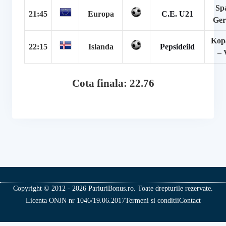
Sp
21:45
Europa
C.E. U21
Ger
Kop
22:15
Islanda
Pepsideild
– 
Cota finala: 22.76
Copyright © 2012 - 2026 PariuriBonus.ro. Toate drepturile rezervate.
Licenta ONJN nr 1046/19.06.2017
Termeni si conditii
Contact