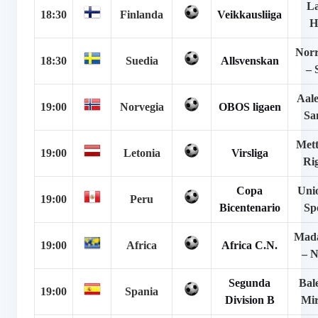
La
18:30
Finlanda
Veikkausliiga
H
Norr
18:30
Suedia
Allsvenskan
– 
Aal
19:00
Norvegia
OBOS ligaen
Sa
Met
19:00
Letonia
Virsliga
Ri
Copa
Uni
19:00
Peru
Bicentenario
Sp
Mada
19:00
Africa
Africa C.N.
– N
Segunda
Bal
19:00
Spania
Division B
Mir