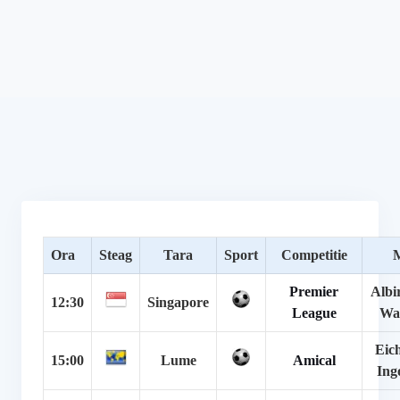
Ora
Steag
Tara
Sport
Competitie
M
Premier
Albi
12:30
Singapore
League
Wa
Eich
15:00
Lume
Amical
Ing