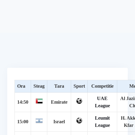
Ora
Steag
Tara
Sport
Competitie
Me
UAE
Al Jazi
14:50
Emirate
League
Cl
Leumit
H. Akk
15:00
Israel
League
Kfar