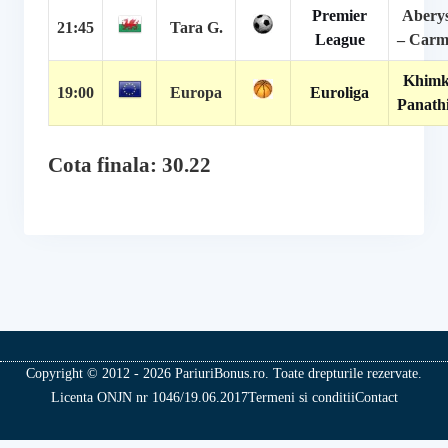
Premier
Abery
21:45
Tara G.
League
– Carm
Khimk
19:00
Europa
Euroliga
Panath
Cota finala: 30.22
Copyright © 2012 - 2026 PariuriBonus.ro. Toate drepturile rezervate.
Licenta ONJN nr 1046/19.06.2017
Termeni si conditii
Contact