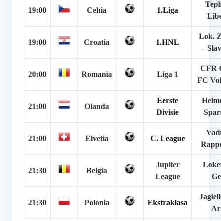
Tepl
19:00
Cehia
1.Liga
Lib
Lok. 
19:00
Croatia
1.HNL
– Sla
CFR C
20:00
Romania
Liga 1
FC Vol
Eerste
Helm
21:00
Olanda
Divisie
Spar
Vad
21:00
Elvetia
C. League
Rappe
Jupiler
Loke
21:30
Belgia
League
Ge
Jagiel
21:30
Polonia
Ekstraklasa
Ar