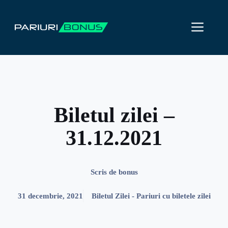
Sari
la
ME
conținut
Biletul zilei –
31.12.2021
Scris de
bonus
31 decembrie, 2021
Biletul Zilei - Pariuri cu biletele zilei