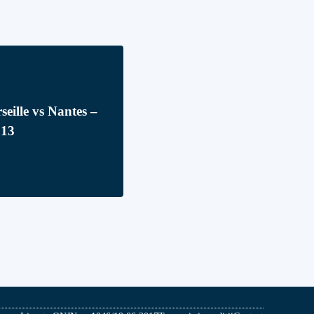
seille vs Nantes –
013