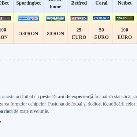
0Bet
Sportingbet
Betfred
Coral
Netbet
home
100
25
50
100
100 RON
80 RON
RON
EURO
EURO
EURO
pronosticuri fotbal cu
peste 15 ani de experiență
în analiză statistică, st
area formelor echipelor. Pasionat de fotbal și dedicat identificării celo
ariori
de toate nivelurile.