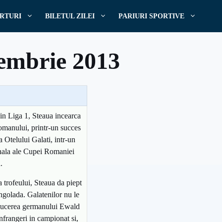
RTURI
BILETUL ZILEI
PARIURI SPORTIVE
cembrie 2013
 din Liga 1, Steaua incearca
omanului, printr-un succes
 Otelului Galati, intr-un
inala ale Cupei Romaniei
.
a trofeului, Steaua da piept
ingolada. Galatenilor nu le
aducerea germanului Ewald
nfrangeri in campionat si,