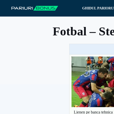
Sari
GHIDUL PARIORU
la
conținut
Fotbal – St
Lienen pe banca tehnica r