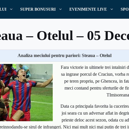
LUI
SUPER BONUSURI
EVENIMENTE LIVE
SPO
eaua – Otelul – 05 De
Analiza meciului pentru pariori: Steaua – Otelul
Scris de
bonus
Fara victorie in ultimele trei intalniri
5 decembrie, 2013
Informatii Sporturi
sa ingrase porcul de Craciun, vorba r
pe teren propriu, pe Ghencea, in fata
meci contand pentru sferturile de f
TImisoreana
Data ca principala favorita la cucerire
joi seara cu un adversar aflat in degr
prieste deloc acest sezon, odata cu 
einnodandu-se sirul de infrangeri. Nici mai mult nici mai putin de trei i