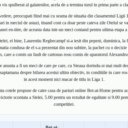
n vis spulberat al galatenilor, acela de a termina turul in prima parte a cl
 vedere, preocupati fiind mai cu seama de situatia din clasamentul Ligii 1,
ari in meciul de astazi, tinand cont ca doar peste cateva zile Otelul se v
nei en-titre, de aceasta data intr-un meci contand pentru ultima etapa a 
elei, ei bine, Laurentiu Reghecampf si-a iesit din pepeni, duminica, la f
rmatia condusa de el s-a prezentat din nou subtire, la pachet cu o decizie 
, care a comis un fault de cartonas rosu comis de aparatorul Alexandr
 se anunta a fi un meci de care pe care, cu Steaua dorindu-si mai mult de
 saptamana despre bifarea acestui ultim obiectiv, in conditiile in care ros-
in acest moment nici macar de titlu in Liga 1.
ta cotele propuse de catre casa de pariuri online Bet-at-Home pentru ace
ctorie scontata a Stelei, 5.00 pentru un rezultat de egalitate si 9.00 pent
competitiei.
Bet-at-