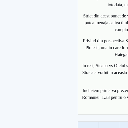
totodata, u
Strict din acest punct de
putea menaja cativa titul
campioa
Privind din perspectiva St
Ploiesti, una in care fo
Hategan
In rest, Steaua vs Otelul
Stoica a vorbit in aceasta
Incheiem prin a va prezen
Romaniei: 1.33 pentru o vi