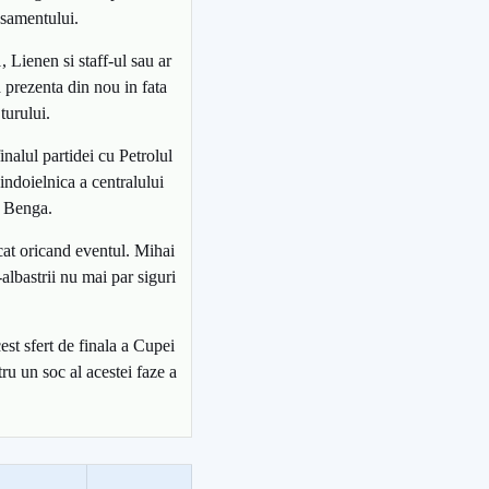
asamentului.
 Lienen si staff-ul sau ar
a prezenta din nou in fata
turului.
inalul partidei cu Petrolul
indoielnica a centralului
u Benga.
cat oricand eventul. Mihai
albastrii nu mai par siguri
st sfert de finala a Cupei
ru un soc al acestei faze a