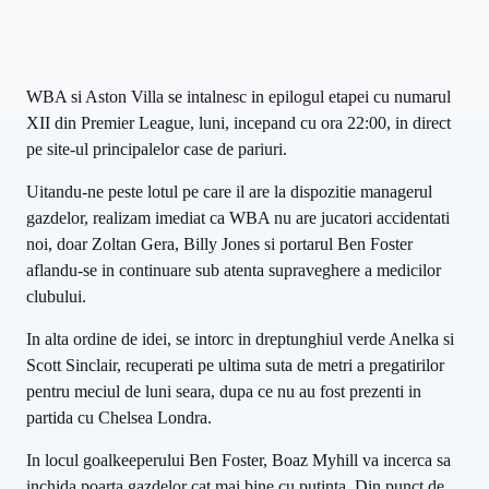
WBA si Aston Villa se intalnesc in epilogul etapei cu numarul
XII din Premier League, luni, incepand cu ora 22:00, in direct
pe site-ul principalelor case de pariuri.
Uitandu-ne peste lotul pe care il are la dispozitie managerul
gazdelor, realizam imediat ca WBA nu are jucatori accidentati
noi, doar Zoltan Gera, Billy Jones si portarul Ben Foster
aflandu-se in continuare sub atenta supraveghere a medicilor
clubului.
In alta ordine de idei, se intorc in dreptunghiul verde Anelka si
Scott Sinclair, recuperati pe ultima suta de metri a pregatirilor
pentru meciul de luni seara, dupa ce nu au fost prezenti in
partida cu Chelsea Londra.
In locul goalkeeperului Ben Foster, Boaz Myhill va incerca sa
inchida poarta gazdelor cat mai bine cu putinta. Din punct de