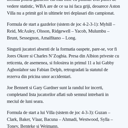
vedere statistic, WBA are de ce sa isi faca griji, deoarece Aston
Villa nu a primit gol in ultimele trei deplasari din campionat.
Formula de start a gazdelor (sistem de joc 4-2-3-1): Myhill –
Reid, McAuley, Olsson, Ridgewell – Yacob, Mulumbu –
Brunt, Sessegnon, Amalfitano – Long.
Singurii jucatori absenti de la formatia oaspete, pare-se, vor fi
Jores Okore si Charles N’Zogbia. Presa din Albion priveste cu
reticenta, de asemenea, si folosirea in primul 11 a lui Gabby
Agbonlahor sau Fabian Delph, retrogradati la statutul de
rezerva din pricina unor accidentari.
Joe Bennett si Gary Gardner sunt la randul lor incerti,
completand lista jucatorilor aflati sub semnul intrebarii in
meciul de luni seara.
Formula de start a lui Villa (sistem de joc 4-3-3): Guzan –
Clark, Baker, Vlaar, Bacuna – Ahmadi, Westwood, Sylla –
Tonev, Benteke si Weimann.