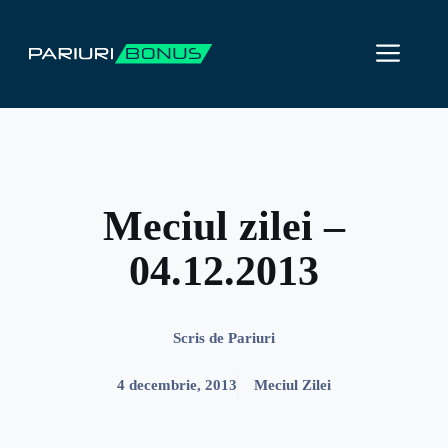
Sari
la
ME
conținut
Meciul zilei –
04.12.2013
Scris de
Pariuri
4 decembrie, 2013
Meciul Zilei