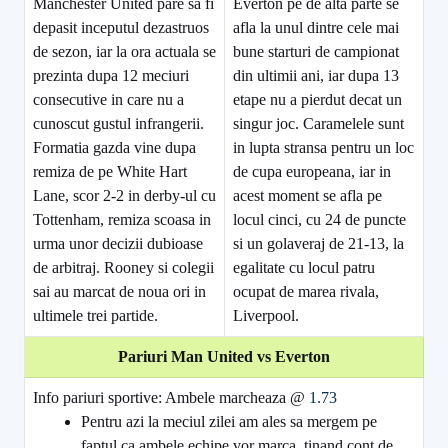
Manchester United pare sa fi
Everton pe de alta parte se
depasit inceputul dezastruos
afla la unul dintre cele mai
de sezon, iar la ora actuala se
bune starturi de campionat
prezinta dupa 12 meciuri
din ultimii ani, iar dupa 13
consecutive in care nu a
etape nu a pierdut decat un
cunoscut gustul infrangerii.
singur joc. Caramelele sunt
Formatia gazda vine dupa
in lupta stransa pentru un loc
remiza de pe White Hart
de cupa europeana, iar in
Lane, scor 2-2 in derby-ul cu
acest moment se afla pe
Tottenham, remiza scoasa in
locul cinci, cu 24 de puncte
urma unor decizii dubioase
si un golaveraj de 21-13, la
de arbitraj. Rooney si colegii
egalitate cu locul patru
sai au marcat de noua ori in
ocupat de marea rivala,
ultimele trei partide.
Liverpool.
Pariuri Man United vs Everton
Info pariuri sportive: Ambele marcheaza @
1.73
Pentru azi la meciul zilei am ales sa mergem pe
faptul ca ambele echipe vor marca, tinand cont de