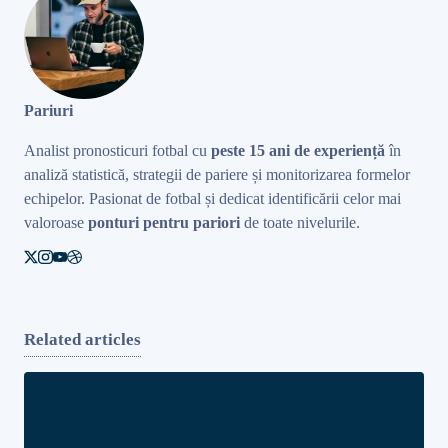
Pariuri
Analist pronosticuri fotbal cu
peste 15 ani de experiență
în
analiză statistică, strategii de pariere și monitorizarea formelor
echipelor. Pasionat de fotbal și dedicat identificării celor mai
valoroase
ponturi pentru pariori
de toate nivelurile.
Related articles