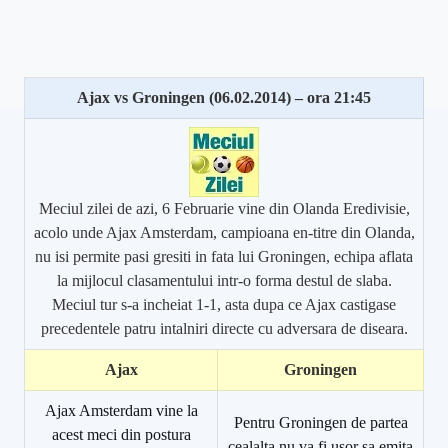
Ajax vs Groningen (06.02.2014) – ora 21:45
Meciul zilei de azi, 6 Februarie vine din Olanda Eredivisie,
acolo unde Ajax Amsterdam, campioana en-titre din Olanda,
nu isi permite pasi gresiti in fata lui Groningen, echipa aflata
la mijlocul clasamentului intr-o forma destul de slaba.
Meciul tur s-a incheiat 1-1, asta dupa ce Ajax castigase
precedentele patru intalniri directe cu adversara de diseara.
Ajax
Groningen
Ajax Amsterdam vine la
Pentru Groningen de partea
acest meci din postura
cealalta nu va fi usor sa emita