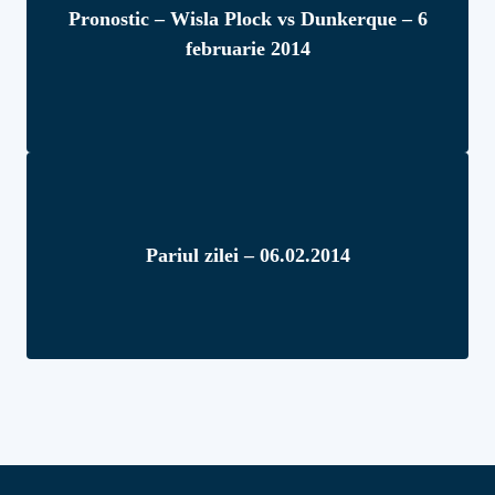
Pronostic – Wisla Plock vs Dunkerque – 6
februarie 2014
Pariul zilei – 06.02.2014