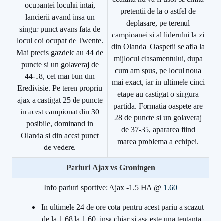
ocupantei locului intai,
pretentii de la o astfel de
lancierii avand insa un
deplasare, pe terenul
singur punct avans fata de
campioanei si al liderului la zi
locul doi ocupat de Twente.
din Olanda. Oaspetii se afla la
Mai precis gazdele au 44 de
mijlocul clasamentului, dupa
puncte si un golaveraj de
cum am spus, pe locul noua
44-18, cel mai bun din
mai exact, iar in ultimele cinci
Eredivisie. Pe teren propriu
etape au castigat o singura
ajax a castigat 25 de puncte
partida. Formatia oaspete are
in acest campionat din 30
28 de puncte si un golaveraj
posibile, dominand in
de 37-35, apararea fiind
Olanda si din acest punct
marea problema a echipei.
de vedere.
Pariuri
Ajax vs Groningen
Info pariuri sportive: Ajax -1.5 HA @
1.60
In ultimele 24 de ore cota pentru acest pariu a scazut
de la 1.68 la 1.60, insa chiar si asa este una tentanta,