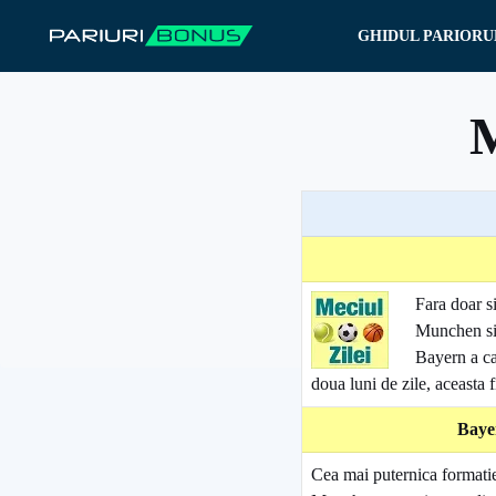
Sari
GHIDUL PARIORU
la
conținut
M
Fara doar s
Munchen si 
Bayern a ca
doua luni de zile, aceasta 
Baye
Cea mai puternica formatie