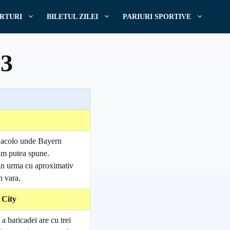
RTURI
BILETUL ZILEI
PARIURI SPORTIVE
13
, acolo unde Bayern
 am putea spune.
 in urma cu aproximativ
n vara.
 City
a baricadei are cu trei