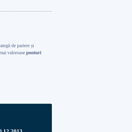
rategii de pariere și
r mai valoroase
ponturi
10.12.2013