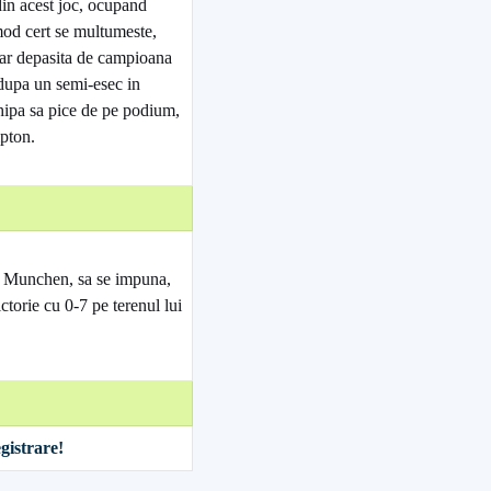
din acest joc, ocupand
 mod cert se multumeste,
clar depasita de campioana
dupa un semi-esec in
hipa sa pice de pe podium,
pton.
rn Munchen, sa se impuna,
torie cu 0-7 pe terenul lui
gistrare!