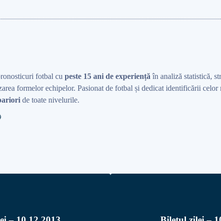
pronosticuri fotbal cu
peste 15 ani de experiență
în analiză statistică, st
area formelor echipelor. Pasionat de fotbal și dedicat identificării celo
ariori
de toate nivelurile.
lei – 10.12.2013
Biletul zilei – 