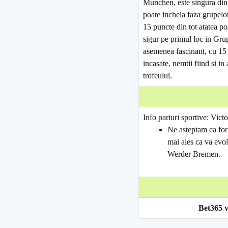
Munchen, este singura di
poate incheia faza grupel
15 puncte din tot atatea po
sigur pe primul loc in Gru
asemenea fascinant, cu 15 
incasate, nemtii fiind si in
trofeului.
Info pariuri sportive: Vic
Ne asteptam ca for
mai ales ca va evol
Werder Bremen.
Bet365 