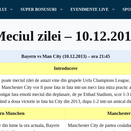
LUI
SUPER BONUSURI
EVENIMENTE LIVE
SPO
eciul zilei – 10.12.20
Bayern vs Man City (10.12.2013) – ora 21:45
Scris de
Pariuri
Introducere
9 decembrie, 2013
Meciul Zilei
i poate meciul zilei de astazi vine din grupele Uefa Champions League
Manchester City vor fi puse fata in fata intr-un meci fara miza practic
stigat fara emotii meciul din deplasare, de pe Etihad Stadium, scor 1-3
fiind a doua victorie in fata lui City din 2013, dupa 1-2 intr-un amical di
rn Munchen
Manchester
 din lume la ora actuala, Bayern
Manchester City de partea cealalta 