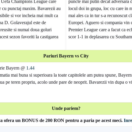
n Uefa Champions League care
puncte mai putin decat adversara 
or cu punctaj maxim. Bavarezii au
locul doi in grupa, loc cu care in
sibile si vor incheia mai mult ca
mai ales ca in tur s-a recunoscut 
pa D. Golaverajul este de
Europei. Aguero si compania vin 
reusite si numai doua goluri
Premier League care a facut ca ec
 acest sezon favoriti la castigarea
scor 1-1 in deplasarea cu Southam
Pariuri Bayern vs City
torie Bayern @
1.44
matia mai buna si superioara la toate capitolele am putea spune, Baye
ua pe teren propriu, acolo unde pare de neoprit. Bavarezii vin dupa o vic
Unde pariem?
va ofera un BONUS de 200 RON pentru a paria pe acest meci.
Inre