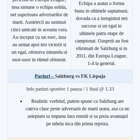
Echipa a aratat o forma
insa ramane o echipa solida,
buna in ultimele saptamani,
net superioara adversarilor de
dovada ca a inregistrat trei
marti. Austriecii au sustinut
succese si un egal in
cinci amicale in aceasta vara.
ultimele patru etape de
Au inceput cu un esec, insa
campionat. Oaspetii au fost
au urmat apoi trei victorii si
eliminati de Salzburg si in
un egal, ofensiva intrandu-si
2011, din Europa League,
usor-usor in ritmul obisnuit.
1-4 la general.
Pariuri –
Salzburg vs FK Liepaja
Info pariuri sportive 1 pauza / 1 final @
1.33
Realistic vorbind, putem spune ca Salzburg are
cateva clase peste adversarii de marti seara, asa ca ne
asteptam sa impuna fara emotii si sa preia avantajul
pe tabela inca din prima repriza.