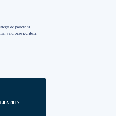
rategii de pariere și
r mai valoroase
ponturi
14.02.2017