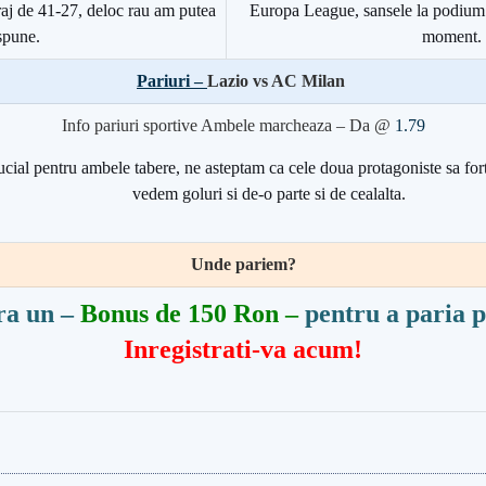
raj de 41-27, deloc rau am putea
Europa League, sansele la podium f
spune.
moment.
Pariuri –
Lazio vs AC Milan
Info pariuri sportive Ambele marcheaza – Da @
1.79
cial pentru ambele tabere, ne asteptam ca cele doua protagoniste sa fort
vedem goluri si de-o parte si de cealalta.
Unde pariem?
ra un –
Bonus de 150 Ron –
pentru a paria p
Inregistrati-va acum!