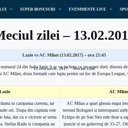
LUI
SUPER BONUSURI
EVENIMENTE LIVE
SPO
eciul zilei – 13.02.20
Lazio vs AC Milan (13.02.2017) – ora 21:45
Scris de
Pariuri
numarul 24 din Italia Serie A se va incheia cu un super duel, diseara de
13 februarie, 2017
Meciul Zilei
i AC Milan, doua formatii care lupta pentru un loc de Europa League, vo
Lazio
AC Mila
cilanta in campania curenta, iar
AC Milan a spart gheata etapa trec
ulte ori. Trupa din capitala este
terenul Bolognei si intrerupand astfel
e fata, dar cu o victorie ar urma
Echipa de pe San Siro este doar a sa
tra. Stefan Radu si compania au
puncte si un golaveraj de 33-27. Ob