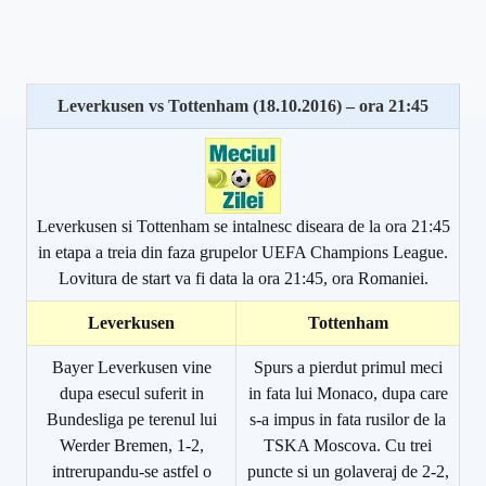
Leverkusen vs Tottenham (18.10.2016) – ora 21:45
Leverkusen si Tottenham se intalnesc diseara de la ora 21:45
in etapa a treia din faza grupelor UEFA Champions League.
Lovitura de start va fi data la ora 21:45, ora Romaniei.
Leverkusen
Tottenham
Bayer Leverkusen vine
Spurs a pierdut primul meci
dupa esecul suferit in
in fata lui Monaco, dupa care
Bundesliga pe terenul lui
s-a impus in fata rusilor de la
Werder Bremen, 1-2,
TSKA Moscova. Cu trei
intrerupandu-se astfel o
puncte si un golaveraj de 2-2,