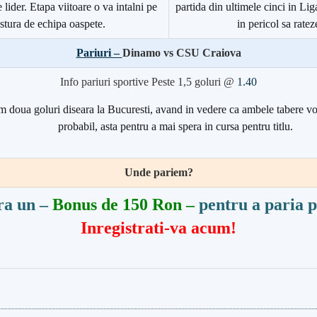
 lider. Etapa viitoare o va intalni pe
partida din ultimele cinci in Li
stura de echipa oaspete.
in pericol sa ratez
Pariuri –
Dinamo vs CSU Craiova
Info pariuri sportive Peste 1,5 goluri @
1.40
oua goluri diseara la Bucuresti, avand in vedere ca ambele tabere vor 
probabil, asta pentru a mai spera in cursa pentru titlu.
Unde pariem?
ra un –
Bonus de 150 Ron –
pentru a paria p
Inregistrati-va acum!