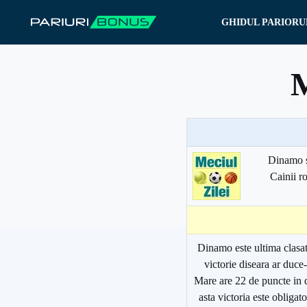
Sari
GHIDUL PARIORU
la
conținut
M
Dinamo si
Cainii ro
Dinamo este ultima clasat
victorie diseara ar duc
Mare are 22 de puncte in dr
asta victoria este obligato