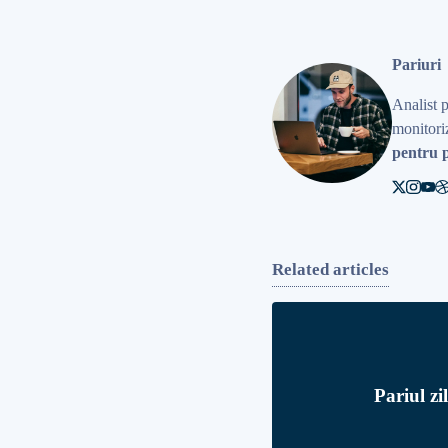
Pariuri
Analist 
monitoriz
pentru p
Related articles
Pariul zi