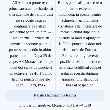
AS Monaco porneste cu
Reims pe de alta parte este o
prima sansa atat pe hartie cat
formatie extrem de
si la agentiile de pariuri, desi
incomoda, in special pentru
nu se poate baza in
echipele mari. Formatia
continuare pe Falcao,
vizitatoare este in crestere de
accidentat pentru minim 2-3
forma, venind dupa doua
luni de zile. Gazdele au
victorii la rand si ajungand
nevoie de victorie pentru a
la 39 de puncte, la doar trei
pastra sanse la titlu in ultima
de locurile de Europa.
parte a turului. Dupa 25 de
Reims are un golaveraj
etape, AS Monaco se afla pe
pozitiv de 30-29, lucru ce
locul doi cu 53 de puncte si
reliefeaza echilibrul echipei
un golaveraj de 41-17, fiind
aratat in aceasta stagiune,
la cinci puncte in spatele
apararea fiind stalpul de
liderului la zi, PSG.
baza al oaspetilor.
Pariuri
Monaco vs Reims
Info pariuri sportive: Monaco -1.0 HA @ 1.48