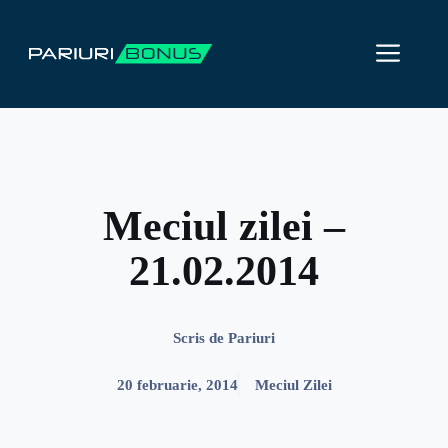
Sari
la
ME
conținut
Meciul zilei –
21.02.2014
Scris de
Pariuri
20 februarie, 2014
Meciul Zilei