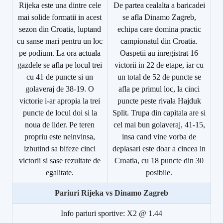
Rijeka este una dintre cele
De partea cealalta a baricadei
mai solide formatii in acest
se afla Dinamo Zagreb,
sezon din Croatia, luptand
echipa care domina practic
cu sanse mari pentru un loc
campionatul din Croatia.
pe podium. La ora actuala
Oaspetii au inregistrat 16
gazdele se afla pe locul trei
victorii in 22 de etape, iar cu
cu 41 de puncte si un
un total de 52 de puncte se
golaveraj de 38-19. O
afla pe primul loc, la cinci
victorie i-ar apropia la trei
puncte peste rivala Hajduk
puncte de locul doi si la
Split. Trupa din capitala are si
noua de lider. Pe teren
cel mai bun golaveraj, 41-15,
propriu este neinvinsa,
insa cand vine vorba de
izbutind sa bifeze cinci
deplasari este doar a cincea in
victorii si sase rezultate de
Croatia, cu 18 puncte din 30
egalitate.
posibile.
Pariuri
Rijeka vs Dinamo Zagreb
Info pariuri sportive: X2 @ 1.44