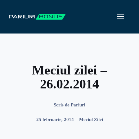
Sari
la
ME
conținut
Meciul zilei –
26.02.2014
Scris de
Pariuri
25 februarie, 2014
Meciul Zilei