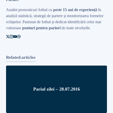
Analist pronosticuri fotbal cu
peste 15 ani de experiență
în
analiză statistică, strategii de pariere și monitorizarea formelor
echipelor. Pasionat de fotbal și dedicat identificării celor mai
valoroase
ponturi pentru pariori
de toate nivelurile.
Related articles
Pariul zilei – 28.07.2016