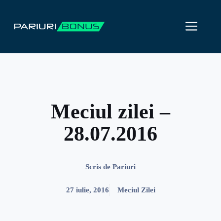
Sari
la
ME
conținut
Meciul zilei –
28.07.2016
Scris de
Pariuri
27 iulie, 2016
Meciul Zilei