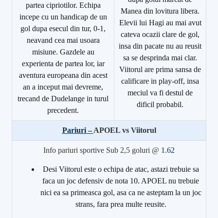
partea cipriotilor. Echipa
Manea din lovitura libera.
incepe cu un handicap de un
Elevii lui Hagi au mai avut
gol dupa esecul din tur, 0-1,
cateva ocazii clare de gol,
neavand cea mai usoara
insa din pacate nu au reusit
misiune. Gazdele au
sa se desprinda mai clar.
experienta de partea lor, iar
Viitorul are prima sansa de
aventura europeana din acest
calificare in play-off, insa
an a inceput mai devreme,
meciul va fi destul de
trecand de Dudelange in turul
dificil probabil.
precedent.
Pariuri –
APOEL vs Viitorul
Info pariuri sportive Sub 2,5 goluri @
1.62
Desi Viitorul este o echipa de atac, astazi trebuie sa
faca un joc defensiv de nota 10. APOEL nu trebuie
nici ea sa primeasca gol, asa ca ne asteptam la un joc
strans, fara prea multe reusite.