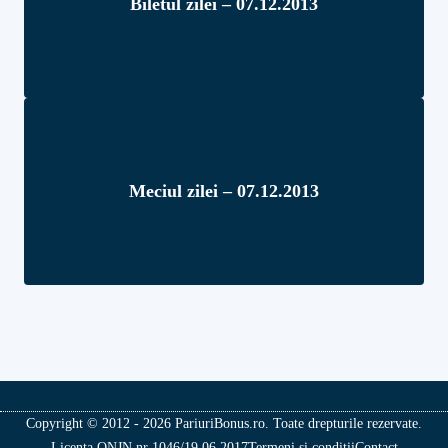
Biletul zilei – 07.12.2013
Meciul zilei – 07.12.2013
Copyright © 2012 - 2026 PariuriBonus.ro. Toate drepturile rezervate.
Licenta ONJN nr 1046/19.06.2017
Termeni si conditii
Contact