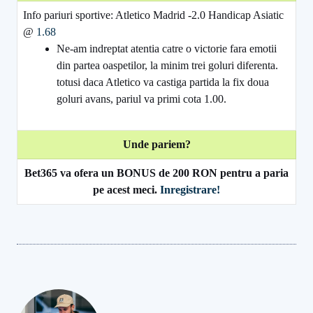
Info pariuri sportive: Atletico Madrid -2.0 Handicap Asiatic
@
1.68
Ne-am indreptat atentia catre o victorie fara emotii
din partea oaspetilor, la minim trei goluri diferenta.
totusi daca Atletico va castiga partida la fix doua
goluri avans, pariul va primi cota 1.00.
Unde pariem?
Bet365 va ofera un BONUS de 200 RON pentru a paria
pe acest meci.
Inregistrare!