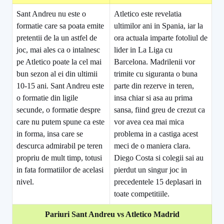
Sant Andreu nu este o
Atletico este revelatia
formatie care sa poata emite
ultimilor ani in Spania, iar la
pretentii de la un astfel de
ora actuala imparte fotoliul de
joc, mai ales ca o intalnesc
lider in La Liga cu
pe Atletico poate la cel mai
Barcelona. Madrilenii vor
bun sezon al ei din ultimii
trimite cu siguranta o buna
10-15 ani. Sant Andreu este
parte din rezerve in teren,
o formatie din ligile
insa chiar si asa au prima
secunde, o formatie despre
sansa, fiind greu de crezut ca
care nu putem spune ca este
vor avea cea mai mica
in forma, insa care se
problema in a castiga acest
descurca admirabil pe teren
meci de o maniera clara.
propriu de mult timp, totusi
Diego Costa si colegii sai au
in fata formatiilor de acelasi
pierdut un singur joc in
nivel.
precedentele 15 deplasari in
toate competitiile.
Pariuri Sant Andreu vs Atletico Madrid