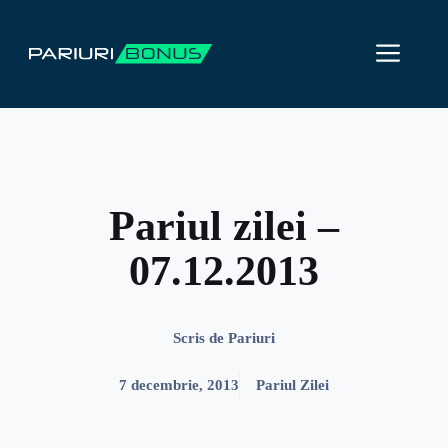
Sari
la
ME
conținut
Pariul zilei –
07.12.2013
Scris de
Pariuri
7 decembrie, 2013
Pariul Zilei