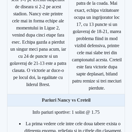
patra de la coada. Mai
de diseara si 2-2 pe acest
exact, echipa vizitatoare
stadion. Nancy este printre
ocupa un ingrijorator loc
cele mai in forma echipe ale
17, cu 13 puncte si un
momentului in Ligue 2,
golaveraj de 18-21, marea
venind dupa cinci etape fara
problema fiind in mod
esec. Echipa gazda a pierdut
vizibil defensiva, printre
un singur meci pana acum, iar
cele mai slabe trei din
cu 24 de puncte si un
campionatul acesta. Creteil
golaveraj de 21-13 este a patra
este fara victorie dupa
clasata. O victorie ar duce-o
sapte deplasari, bifand
pe locul doi, la egalitate cu
patru remize si trei meciuri
liderul Brest.
pierdute.
Pariuri Nancy vs Creteil
Info pariuri sportive: 1 solist @ 1.75
La prima vedere cele intre cele doua tabere exista o
diferenta enorma, reliefata si in cifrele din clasament.