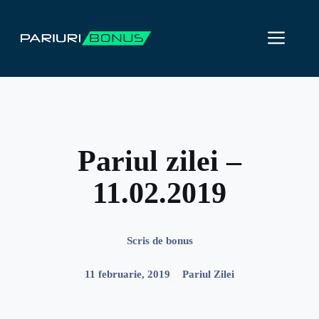
Sari
la
ME
conținut
Pariul zilei –
11.02.2019
Scris de
bonus
11 februarie, 2019
Pariul Zilei