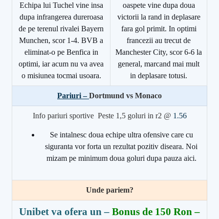
Echipa lui Tuchel vine insa
oaspete vine dupa doua
dupa infrangerea dureroasa
victorii la rand in deplasare
de pe terenul rivalei Bayern
fara gol primit. In optimi
Munchen, scor 1-4. BVB a
francezii au trecut de
eliminat-o pe Benfica in
Manchester City, scor 6-6 la
optimi, iar acum nu va avea
general, marcand mai mult
o misiunea tocmai usoara.
in deplasare totusi.
Pariuri –
Dortmund vs Monaco
Info pariuri sportive Peste 1,5 goluri in r2 @
1.56
Se intalnesc doua echipe ultra ofensive care cu
siguranta vor forta un rezultat pozitiv diseara. Noi
mizam pe minimum doua goluri dupa pauza aici.
Unde pariem?
Unibet va ofera un –
Bonus de 150 Ron –