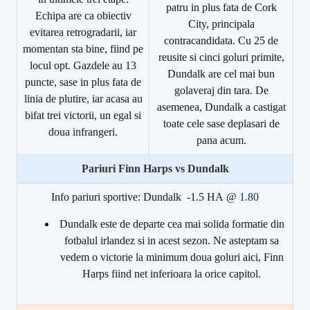
patru in plus fata de Cork
Echipa are ca obiectiv
City, principala
evitarea retrogradarii, iar
contracandidata. Cu 25 de
momentan sta bine, fiind pe
reusite si cinci goluri primite,
locul opt. Gazdele au 13
Dundalk are cel mai bun
puncte, sase in plus fata de
golaveraj din tara. De
linia de plutire, iar acasa au
asemenea, Dundalk a castigat
bifat trei victorii, un egal si
toate cele sase deplasari de
doua infrangeri.
pana acum.
Pariuri
Finn Harps vs Dundalk
Info pariuri sportive: Dundalk -1.5 HA @
1.80
Dundalk este de departe cea mai solida formatie din
fotbalul irlandez si in acest sezon. Ne asteptam sa
vedem o victorie la minimum doua goluri aici, Finn
Harps fiind net inferioara la orice capitol.