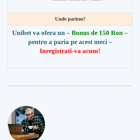
Unde pariem?
Unibet va ofera un –
Bonus de 150 Ron –
pentru a paria pe acest meci
–
Inregistrati-va acum!