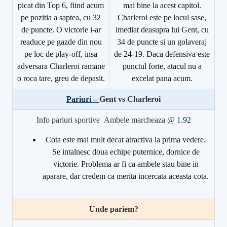
picat din Top 6, fiind acum
mai bine la acest capitol.
pe pozitia a saptea, cu 32
Charleroi este pe locul sase,
de puncte. O victorie i-ar
imediat deasupra lui Gent, cu
readuce pe gazde din nou
34 de puncte si un golaveraj
pe loc de play-off, insa
de 24-19. Daca defensiva este
adversara Charleroi ramane
punctul forte, atacul nu a
o roca tare, greu de depasit.
excelat pana acum.
Pariuri –
Gent vs Charleroi
Info pariuri sportive Ambele marcheaza @
1.92
Cota este mai mult decat atractiva la prima vedere.
Se intalnesc doua echipe puternice, dornice de
victorie. Problema ar fi ca ambele stau bine in
aparare, dar credem ca merita incercata aceasta cota.
Unde pariem?