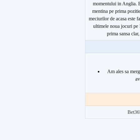
momentului in Anglia. E
mentina pe prima pozitie
meciurilor de acasa este f
ultimele noua jocuri pe
prima sansa clar,
Am ales sa merge
av
Bet36