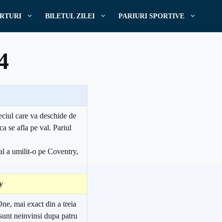
RTURI
BILETUL ZILEI
PARIURI SPORTIVE
4
meciul care va deschide de
a se afla pe val. Pariul
al a umilit-o pe Coventry,
y
e, mai exact din a treia
 sunt neinvinsi dupa patru