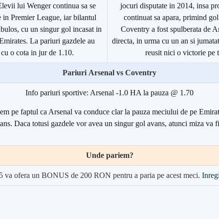
levii lui Wenger continua sa se
jocuri disputate in 2014, insa p
 in Premier League, iar bilantul
continuat sa apara, primind gol 
abulos, cu un singur gol incasat in
Coventry a fost spulberata de Ar
 Emirates. La pariuri gazdele au
directa, in urma cu un an si jumatat
 cu o cota in jur de 1.10.
reusit nici o victorie pe 
Pariuri
Arsenal vs Coventry
Info pariuri sportive: Arsenal -1.0 HA la pauza @ 1.70
m pe faptul ca Arsenal va conduce clar la pauza meciului de pe Emirat
ans. Daca totusi gazdele vor avea un singur gol avans, atunci miza va fi
Unde pariem?
5 va ofera un BONUS de 200 RON pentru a paria pe acest meci.
Inregi