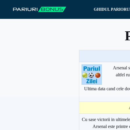
Sari
GHIDUL PARIORU
la
conținut
Arsenal s
altfel r
Ultima data cand cele dou
Cu sase victorii in ultimel
Arsenal este printre