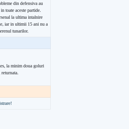
robleme din defensiva au
in toate aceste partide.
senal la ultima intalnire
e, iar in ultimii 15 ani nu a
terenul tunarilor.
es, la minim doua goluri
 returnata.
strare!