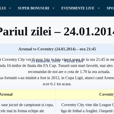
LUI
SUPER BONUSURI
EVENIMENTE LIVE
SPO
Pariul zilei – 24.01.201
Arsenal vs Coventry (24.01.2014) – ora 21:45
Scris de
Pariuri
i Coventry City vor fi puse fata in fata vineri seara de la ora 21:45 in 
23 ianuarie, 2014
Pariul Zilei
unda 16-imilor de finala din FA Cup. Tunarii sunt mari favoriti, mai ales c
recomandat de noi are o cota de 1.70 la ora actuala.
a formatii s-au intalnit a fost in 2012, in Cupa Ligii, atunci cand Arsen
scor 6-1 tot acasa.
Arsenal
Coventr
e sase jocuri de campionat si cupa,
Coventry City vine din League On
 cele mai in forma echipe ale
liga de fotbal a Angliei. Oaspetii