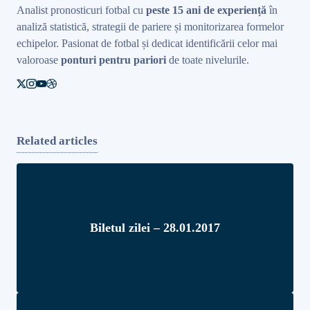
Analist pronosticuri fotbal cu
peste 15 ani de experiență
în
analiză statistică, strategii de pariere și monitorizarea formelor
echipelor. Pasionat de fotbal și dedicat identificării celor mai
valoroase
ponturi pentru pariori
de toate nivelurile.
Related articles
Biletul zilei – 28.01.2017