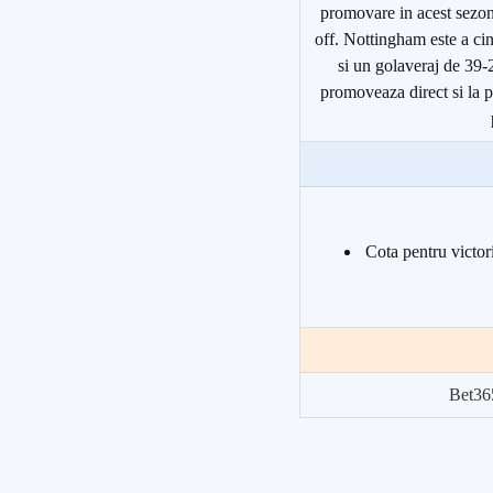
promovare in acest sezon
off. Nottingham este a ci
si un golaveraj de 39-2
promoveaza direct si la p
Cota pentru victor
Bet36