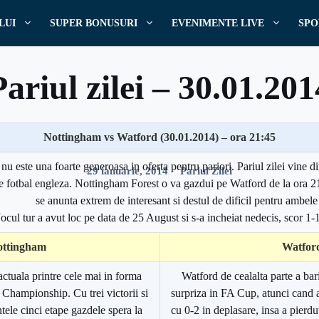
LUI
SUPER BONUSURI
EVENIMENTE LIVE
SPO
Pariul zilei – 30.01.201
Nottingham vs Watford (30.01.2014) – ora 21:45
Scris de
Pariuri
 nu este una foarte generoasa in oferta pentru pariori. Pariul zilei vine
29 ianuarie, 2014
Pariul Zilei
e fotbal engleza. Nottingham Forest o va gazdui pe Watford de la ora 2
se anunta extrem de interesant si destul de dificil pentru ambele
Jocul tur a avut loc pe data de 25 August si s-a incheiat nedecis, scor 1-1
ottingham
Watfor
ctuala printre cele mai in forma
Watford de cealalta parte a bar
Championship. Cu trei victorii si
surpriza in FA Cup, atunci cand
ele cinci etape gazdele spera la
cu 0-2 in deplasare, insa a pierdut