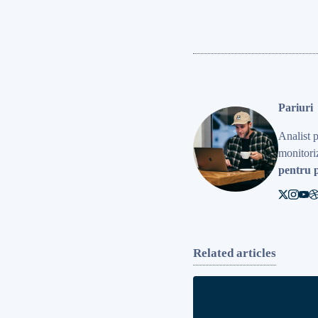
Pariuri
Analist 
monitoriz
pentru p
Related articles