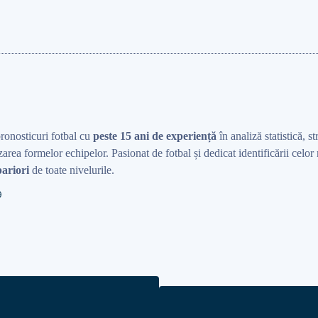
pronosticuri fotbal cu
peste 15 ani de experiență
în analiză statistică, st
area formelor echipelor. Pasionat de fotbal și dedicat identificării celo
ariori
de toate nivelurile.