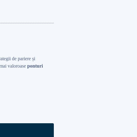
rategii de pariere și
r mai valoroase
ponturi