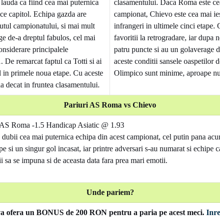
 lauda ca fiind cea mai puternica
clasamentului. Daca Roma este ce
ice capitol. Echipa gazda are
campionat, Chievo este cea mai ies
eputul campionatului, si mai mult
infrangeri in ultimele cinci etape. 
ge de-a dreptul fabulos, cel mai
favoritii la retrogradare, iar dupa 
nsiderare principalele
patru puncte si au un golaverage d
 De remarcat faptul ca Totti si ai
aceste conditii sansele oaspetilor 
l in primele noua etape. Cu aceste
Olimpico sunt minime, aproape nu
la decat in fruntea clasamentului.
Pariuri AS Roma vs Chievo
e: AS Roma -1.5 Handicap Asiatic @ 1.93
dubii cea mai puternica echipa din acest campionat, cel putin pana ac
ape si un singur gol incasat, iar printre adversari s-au numarat si echipe 
 sa se impuna si de aceasta data fara prea mari emotii.
Unde pariem?
va ofera un BONUS de 200 RON pentru a paria pe acest meci.
Inre