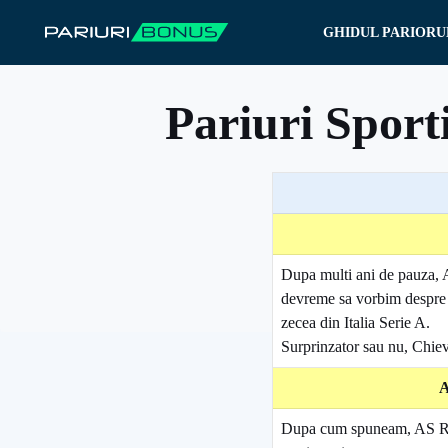
Sari
GHIDUL PARIORU
la
conținut
Pariuri Sport
Dupa multi ani de pauza, 
devreme sa vorbim despre a
zecea din Italia Serie A.
Surprinzator sau nu, Chievo
Dupa cum spuneam, AS Roma