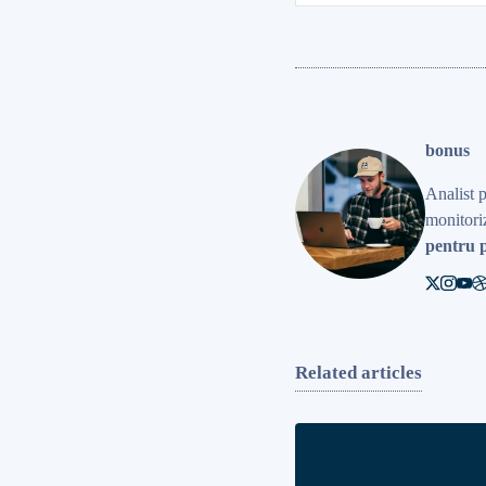
bonus
Analist 
monitoriz
pentru p
Related articles