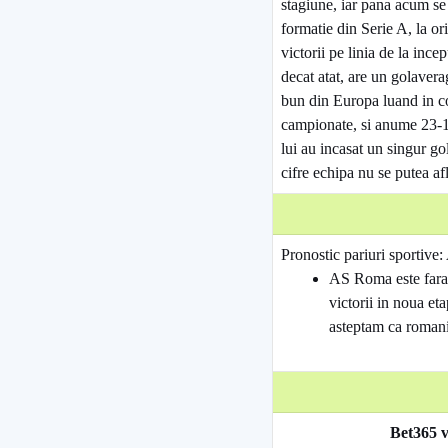
stagiune, iar pana acum se
formatie din Serie A, la or
victorii pe linia de la inc
decat atat, are un golavera
bun din Europa luand in co
campionate, si anume 23-1.
lui au incasat un singur go
cifre echipa nu se putea af
Pronostic pariuri sportiv
AS Roma este fara 
victorii in noua et
asteptam ca romanii
Bet365 