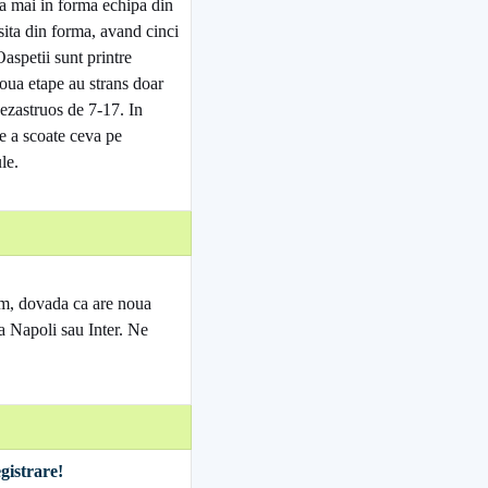
a mai in forma echipa din
ita din forma, avand cinci
Oaspetii sunt printre
noua etape au strans doar
ezastruos de 7-17. In
de a scoate ceva pe
le.
um, dovada ca are noua
ca Napoli sau Inter. Ne
gistrare!