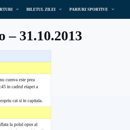
RTURI
BILETUL ZILEI
PARIURI SPORTIVE
o – 31.10.2013
 nu cumva este prea
45 in cadrul etapei a
opriu cat si in capitala.
lata la polul opus al