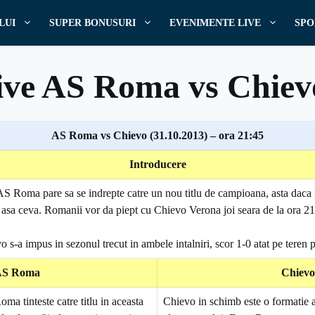
LUI
SUPER BONUSURI
EVENIMENTE LIVE
SPO
ive AS Roma vs Chiev
AS Roma vs Chievo (31.10.2013) – ora 21:45
Scris de
bonus
Introducere
31 octombrie, 2013
Pariuri Sportive Online
AS Roma pare sa se indrepte catre un nou titlu de campioana, asta daca
sa ceva. Romanii vor da piept cu Chievo Verona joi seara de la ora 21:
 s-a impus in sezonul trecut in ambele intalniri, scor 1-0 atat pe teren pr
AS Roma
Chievo
 tinteste catre titlu in aceasta
Chievo in schimb este o formatie af