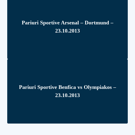
Pariuri Sportive Arsenal – Dortmund –
23.10.2013
Pariuri Sportive Benfica vs Olympiakos –
23.10.2013