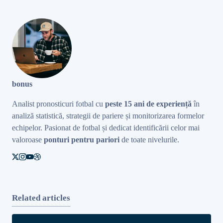
bonus
Analist pronosticuri fotbal cu
peste 15 ani de experiență
în
analiză statistică, strategii de pariere și monitorizarea formelor
echipelor. Pasionat de fotbal și dedicat identificării celor mai
valoroase
ponturi pentru pariori
de toate nivelurile.
Related articles