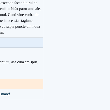
, exceptie facand turul de
ii au bifat patru amicale,
 unul. Cand vine vorba de
ine in aceasta stagiune,
 cu sapte puncte din noua
in.
zonului, asa cum am spus,
strare!