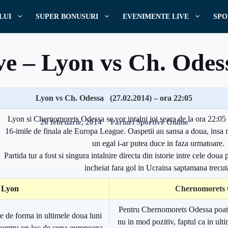
LUI
SUPER BONUSURI
EVENIMENTE LIVE
SPO
ve – Lyon vs Ch. Odes
Lyon vs Ch. Odessa (27.02.2014) – ora 22:05
Scris de
Pariuri
Lyon si Chernomorets Odessa se vor intalni joi seara de la ora 22:05 
26 februarie, 2014
Pariuri Sportive Online
16-imile de finala ale Europa League. Oaspetii au sansa a doua, insa n
un egal i-ar putea duce in faza urmatoare.
Partida tur a fost si singura intalnire directa din istorie intre cele doua 
incheiat fara gol in Ucraina saptamana trecut
Lyon
Chernomorets 
Pentru Chernomorets Odessa poate
e de forma in ultimele doua luni
nu in mod pozitiv, faptul ca in ult
a pentru un loc de cupa europeana