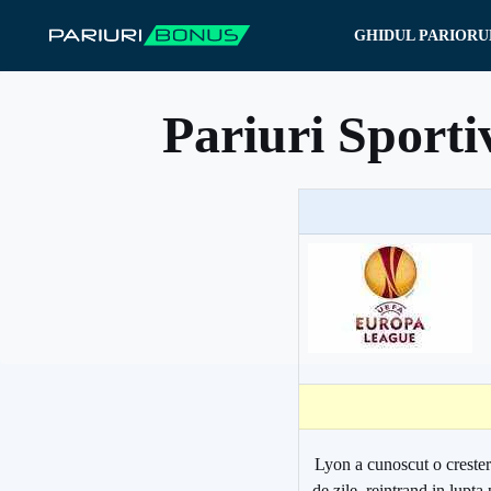
Sari
GHIDUL PARIORU
la
conținut
Pariuri Sporti
Lyon a cunoscut o crester
de zile, reintrand in lupt