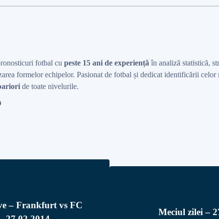
pronosticuri fotbal cu
peste 15 ani de experiență
în analiză statistică, st
area formelor echipelor. Pasionat de fotbal și dedicat identificării celo
ariori
de toate nivelurile.
ve – Frankfurt vs FC
Meciul zilei – 
– 27.02.2014