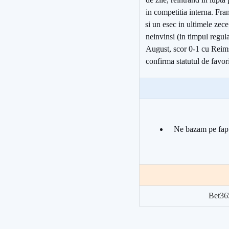
in competitia interna. Fran
si un esec in ultimele zece
neinvinsi (in timpul regul
August, scor 0-1 cu Reim
confirma statutul de favor
Ne bazam pe faptu
Bet36