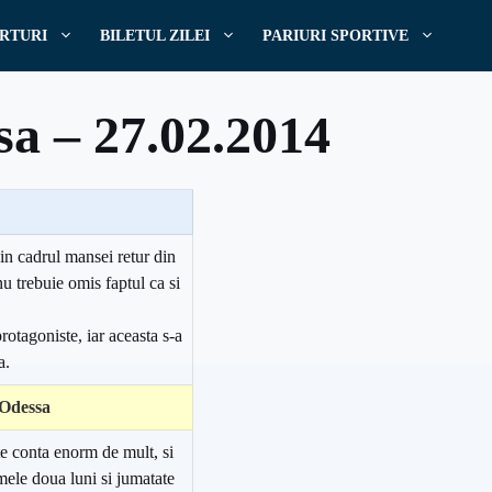
RTURI
BILETUL ZILEI
PARIURI SPORTIVE
sa – 27.02.2014
in cadrul mansei retur din
u trebuie omis faptul ca si
protagoniste, iar aceasta s-a
a.
Odessa
 conta enorm de mult, si
imele doua luni si jumatate