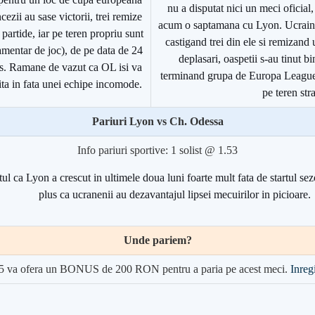
nu a disputat nici un meci oficial
cezii au sase victorii, trei remize
acum o saptamana cu Lyon. Ucrainen
 partide, iar pe teren propriu sunt
castigand trei din ele si remizand
amentar de joc), de pe data de 24
deplasari, oaspetii s-au tinut b
s. Ramane de vazut ca OL isi va
terminand grupa de Europa League
ita in fata unei echipe incomode.
pe teren stra
Pariuri Lyon vs Ch. Odessa
Info pariuri sportive: 1 solist @ 1.53
l ca Lyon a crescut in ultimele doua luni foarte mult fata de startul se
plus ca ucranenii au dezavantajul lipsei mecuirilor in picioare.
Unde pariem?
5 va ofera un BONUS de 200 RON pentru a paria pe acest meci.
Inregi