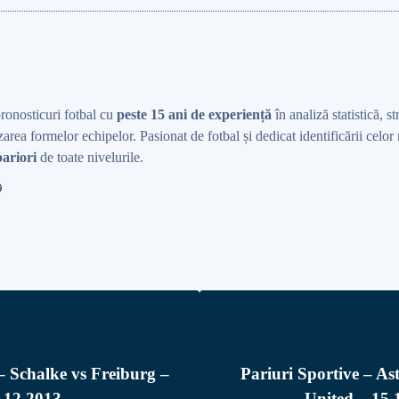
pronosticuri fotbal cu
peste 15 ani de experiență
în analiză statistică, st
area formelor echipelor. Pasionat de fotbal și dedicat identificării celo
ariori
de toate nivelurile.
– Schalke vs Freiburg –
Pariuri Sportive – As
.12.2013
United – 15.