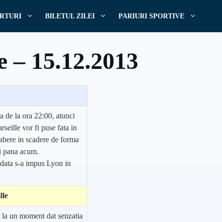
RTURI
BILETUL ZILEI
PARIURI SPORTIVE
e – 15.12.2013
a de la ora 22:00, atunci
seille vor fi puse fata in
tabere in scadere de forma
ri pana acum.
O data s-a impus Lyon in
lle
t la un moment dat senzatia