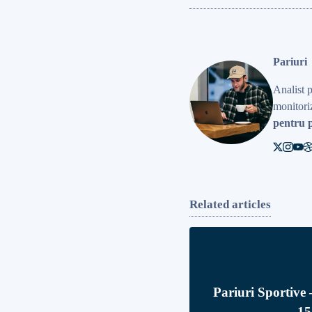
Pariuri
Analist 
monitoriz
pentru p
Related articles
Pariuri Sportive 
15