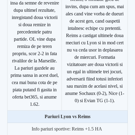
insa da semne de revenire
invins, dupa cum am spus, mai
dupa ultimel rezultate,
ales cand vine vorba de dueuri
inregistand doua victorii
de acest gen, cand oaspetii
si doua remize in
intalnesc echipe cu pretentii.
precedentele patru
Reims a castigat ultimele doua
partide. OL vine dupa
meciuri cu Lyon si in mod cert
remiza de pe teren
nu va ceda usor in deplasarea
propriu, scor 2-2 in fata
de miercuri. Formatia
rivalilor de la Marseille.
vizitatoare are doua victorii si
La pariuri gazdele au
un egal in ultimele trei jocuri,
prima sansa in acest duel,
adversarii fiind totusi inferiori
cea mai buna cota de pe
sau maxim de acelasi nivel, si
piata putand fi gasita in
anume Sochaux (0-2), Nice (1-
oferta bet365, si anume
0) si Evian TG (1-1).
1.62.
Pariuri Lyon vs Reims
Info pariuri sportive: Reims +1.5 HA