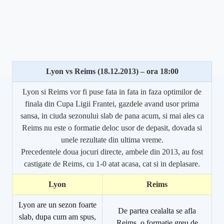
Lyon vs Reims (18.12.2013) – ora 18:00
Lyon si Reims vor fi puse fata in fata in faza optimilor de
finala din Cupa Ligii Frantei, gazdele avand usor prima
sansa, in ciuda sezonului slab de pana acum, si mai ales ca
Reims nu este o formatie deloc usor de depasit, dovada si
unele rezultate din ultima vreme.
Precedentele doua jocuri directe, ambele din 2013, au fost
castigate de Reims, cu 1-0 atat acasa, cat si in deplasare.
Lyon
Reims
Lyon are un sezon foarte
De partea cealalta se afla
slab, dupa cum am spus,
Reims, o formatie greu de