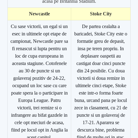
acasa pe Britannia Stadium.
Newcastle
Stoke City
Cu sase victorii, un egal si un
De partea cealalta a
esec in ultimele opt etape de
baricadei, Stoke City este o
campionat, Newcastle pare sa
formatie greu de depasit,
fi renascut si lupta pentru un
insa pe teren propriu. In
loc de cupa europeana in
deplasare oaspetii au
aceasta stagiune. Cotofenele
castigat doar cinci puncte
au 30 de puncte si un
din 24 posibile. Cu doua
golaveraj pozitiv de 24-22,
victorii si doua remize in
ocupand un loc sase cu care
ultimele cinci etape, Stoke
poate spera la o participare in
este intr-o forma foarte
Europa League. Patru
buna, urcand pana pe locul
victorii, trei remize si o
zece in clasament, cu 21 de
infrangere au bifat gazdele in
puncte si un golaveraj de
cele opt meciuri de acasa,
17-21. Apararea se
fiind pe locul opt in Anglia la
descurca bine, problema
acest capitol.
fiind de multe ori in atac.