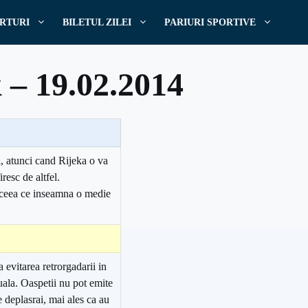
RTURI
BILETUL ZILEI
PARIURI SPORTIVE
k – 19.02.2014
i, atunci cand Rijeka o va
resc de altfel.
, ceea ce inseamna o medie
 evitarea retrorgadarii in
uala. Oaspetii nu pot emite
e deplasrai, mai ales ca au