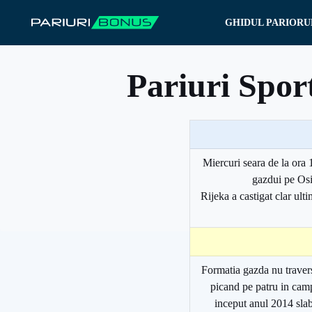
Sari
GHIDUL PARIORU
la
conținut
Pariuri Sport
Miercuri seara de la ora 
gazdui pe Osij
Rijeka a castigat clar ul
Formatia gazda nu traver
picand pe patru in camp
inceput anul 2014 sla