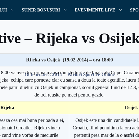
LUI
SUPER BONUSURI
EVENIMENTE LIVE
SPO
ive – Rijeka vs Osije
Rijeka vs Osijek (19.02.2014) – ora 18:00
Scris de
Pariuri
18:00 va avea loc prima mansa din sferturile de finala ale Cupei Croatie
18 februarie, 2014
Pariuri Sportive Online
eka, echipa care porneste clar cu sansa a doua la toate agentiile, lucru fi
timele patru dueluri cu Osijek in campionat, scorul general fiind de 12-3
de trei reusite pe meci pentru gazde.
Rijeka
Osijek
seaza cea mai buna perioada a ei,
Osijek este una din candidatele la
ionatul Croatiei. Rijeka vine a
Croatia, fiind penultima la ora act
b cand vine vorba de meciurile
pretentii prea mar de la o astfel d