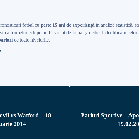
pronosticuri fotbal cu
peste 15 ani de experiență
în analiză statistică, st
area formelor echipelor. Pasionat de fotbal și dedicat identificării celo
ariori
de toate nivelurile.
ovil vs Watford – 18
Pariuri Sportive – Ap
uarie 2014
19.02.2