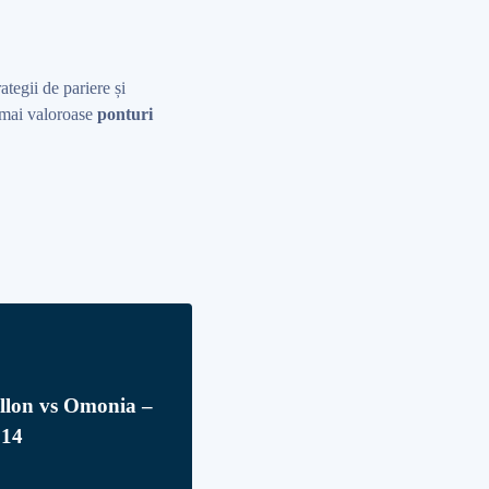
rategii de pariere și
r mai valoroase
ponturi
ollon vs Omonia –
014