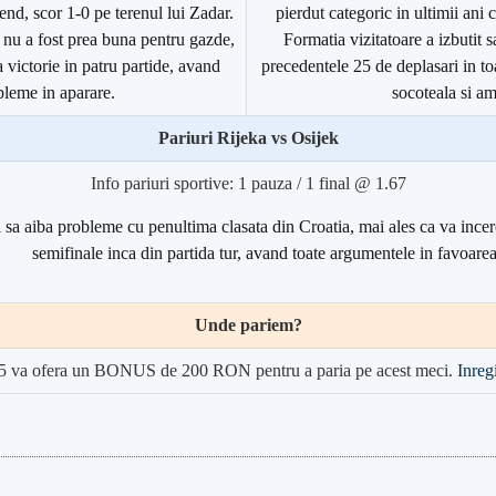
end, scor 1-0 pe terenul lui Zadar.
pierdut categoric in ultimii ani 
 nu a fost prea buna pentru gazde,
Formatia vizitatoare a izbutit 
 victorie in patru partide, avand
precedentele 25 de deplasari in to
bleme in aparare.
socoteala si am
Pariuri Rijeka vs Osijek
Info pariuri sportive: 1 pauza / 1 final @ 1.67
i sa aiba probleme cu penultima clasata din Croatia, mai ales ca va incerc
semifinale inca din partida tur, avand toate argumentele in favoarea
Unde pariem?
5 va ofera un BONUS de 200 RON pentru a paria pe acest meci.
Inregi