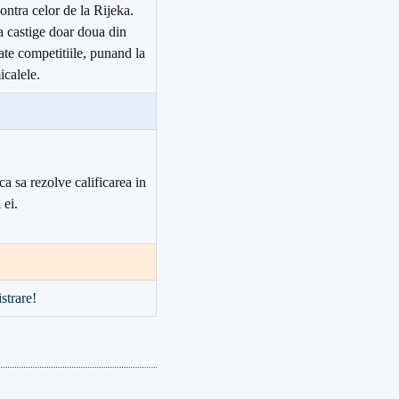
contra celor de la Rijeka.
sa castige doar doua din
ate competitiile, punand la
icalele.
a sa rezolve calificarea in
 ei.
strare!