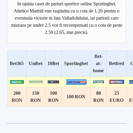
In opinia casei de pariuri sportive online Sportingbet,
Atletico Madrid este rasplatita cu o cota de 1.20 pentru o
eventuala victorie in fata Valladolidului, iar pariorii care
mizeaza pe under 2.5 vor fi recompensati cu o cota de peste
2.50 (2.65, mai precis).
Bet-
Bet365
Unibet
10Bet
Sportingbet
at-
Betfred
C
home
200
150
100
80
25
100 RON
RON
RON
RON
RON
EURO
E