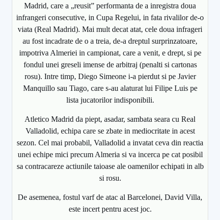
Madrid, care a „reusit” performanta de a inregistra doua
infrangeri consecutive, in Cupa Regelui, in fata rivalilor de-o
viata (Real Madrid). Mai mult decat atat, cele doua infrageri
au fost incadrate de o a treia, de-a dreptul surprinzatoare,
impotriva Almeriei in campionat, care a venit, e drept, si pe
fondul unei greseli imense de arbitraj (penalti si cartonas
rosu). Intre timp, Diego Simeone i-a pierdut si pe Javier
Manquillo sau Tiago, care s-au alaturat lui Filipe Luis pe
lista jucatorilor indisponibili.
Atletico Madrid da piept, asadar, sambata seara cu Real
Valladolid, echipa care se zbate in mediocritate in acest
sezon. Cel mai probabil, Valladolid a invatat ceva din reactia
unei echipe mici precum Almeria si va incerca pe cat posibil
sa contracareze actiunile taioase ale oamenilor echipati in alb
si rosu.
De asemenea, fostul varf de atac al Barcelonei, David Villa,
este incert pentru acest joc.