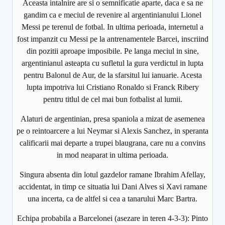
Aceasta intalnire are si o semnificatie aparte, daca e sa ne
gandim ca e meciul de revenire al argentinianului Lionel
Messi pe terenul de fotbal. In ultima perioada, internetul a
fost impanzit cu Messi pe la antrenamentele Barcei, inscriind
din pozitii aproape imposibile. Pe langa meciul in sine,
argentinianul asteapta cu sufletul la gura verdictul in lupta
pentru Balonul de Aur, de la sfarsitul lui ianuarie. Acesta
lupta impotriva lui Cristiano Ronaldo si Franck Ribery
pentru titlul de cel mai bun fotbalist al lumii.
Alaturi de argentinian, presa spaniola a mizat de asemenea
pe o reintoarcere a lui Neymar si Alexis Sanchez, in speranta
calificarii mai departe a trupei blaugrana, care nu a convins
in mod neaparat in ultima perioada.
Singura absenta din lotul gazdelor ramane Ibrahim Afellay,
accidentat, in timp ce situatia lui Dani Alves si Xavi ramane
una incerta, ca de altfel si cea a tanarului Marc Bartra.
Echipa probabila a Barcelonei (asezare in teren 4-3-3): Pinto