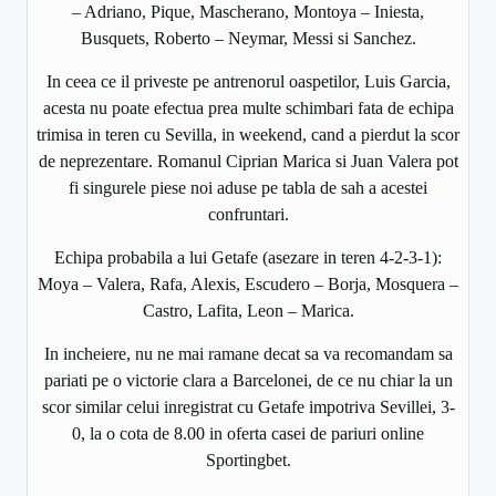
– Adriano, Pique, Mascherano, Montoya – Iniesta,
Busquets, Roberto – Neymar, Messi si Sanchez.
In ceea ce il priveste pe antrenorul oaspetilor, Luis Garcia,
acesta nu poate efectua prea multe schimbari fata de echipa
trimisa in teren cu Sevilla, in weekend, cand a pierdut la scor
de neprezentare. Romanul Ciprian Marica si Juan Valera pot
fi singurele piese noi aduse pe tabla de sah a acestei
confruntari.
Echipa probabila a lui Getafe (asezare in teren 4-2-3-1):
Moya – Valera, Rafa, Alexis, Escudero – Borja, Mosquera –
Castro, Lafita, Leon – Marica.
In incheiere, nu ne mai ramane decat sa va recomandam sa
pariati pe o victorie clara a Barcelonei, de ce nu chiar la un
scor similar celui inregistrat cu Getafe impotriva Sevillei, 3-
0, la o cota de 8.00 in oferta casei de pariuri online
Sportingbet.