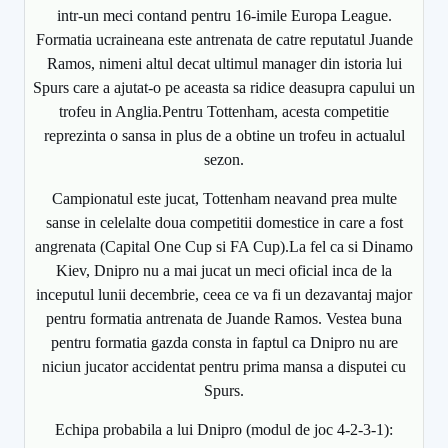
intr-un meci contand pentru 16-imile Europa League.
Formatia ucraineana este antrenata de catre reputatul Juande
Ramos, nimeni altul decat ultimul manager din istoria lui
Spurs care a ajutat-o pe aceasta sa ridice deasupra capului un
trofeu in Anglia.Pentru Tottenham, acesta competitie
reprezinta o sansa in plus de a obtine un trofeu in actualul
sezon.
Campionatul este jucat, Tottenham neavand prea multe
sanse in celelalte doua competitii domestice in care a fost
angrenata (Capital One Cup si FA Cup).La fel ca si Dinamo
Kiev, Dnipro nu a mai jucat un meci oficial inca de la
inceputul lunii decembrie, ceea ce va fi un dezavantaj major
pentru formatia antrenata de Juande Ramos. Vestea buna
pentru formatia gazda consta in faptul ca Dnipro nu are
niciun jucator accidentat pentru prima mansa a disputei cu
Spurs.
Echipa probabila a lui Dnipro (modul de joc 4-2-3-1):