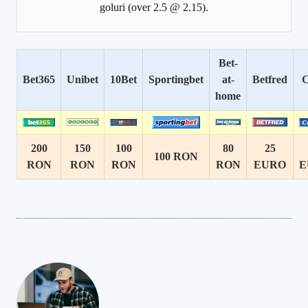
goluri (over 2.5 @ 2.15).
Bet-
Bet365
Unibet
10Bet
Sportingbet
at-
Betfred
C
home
200
150
100
80
25
100 RON
RON
RON
RON
RON
EURO
E