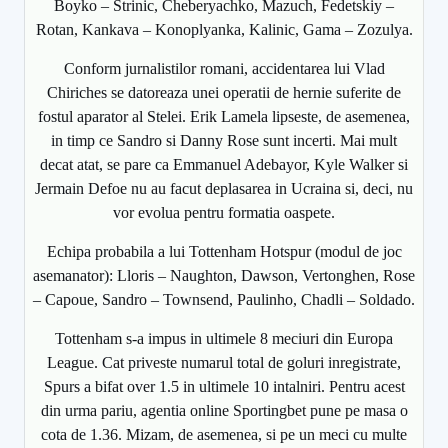
Boyko – Strinic, Cheberyachko, Mazuch, Fedetskiy –
Rotan, Kankava – Konoplyanka, Kalinic, Gama – Zozulya.
Conform jurnalistilor romani, accidentarea lui Vlad
Chiriches se datoreaza unei operatii de hernie suferite de
fostul aparator al Stelei. Erik Lamela lipseste, de asemenea,
in timp ce Sandro si Danny Rose sunt incerti. Mai mult
decat atat, se pare ca Emmanuel Adebayor, Kyle Walker si
Jermain Defoe nu au facut deplasarea in Ucraina si, deci, nu
vor evolua pentru formatia oaspete.
Echipa probabila a lui Tottenham Hotspur (modul de joc
asemanator): Lloris – Naughton, Dawson, Vertonghen, Rose
– Capoue, Sandro – Townsend, Paulinho, Chadli – Soldado.
Tottenham s-a impus in ultimele 8 meciuri din Europa
League. Cat priveste numarul total de goluri inregistrate,
Spurs a bifat over 1.5 in ultimele 10 intalniri. Pentru acest
din urma pariu, agentia online Sportingbet pune pe masa o
cota de 1.36. Mizam, de asemenea, si pe un meci cu multe