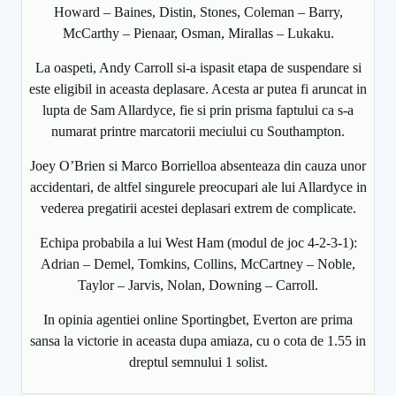
Howard – Baines, Distin, Stones, Coleman – Barry,
McCarthy – Pienaar, Osman, Mirallas – Lukaku.
La oaspeti, Andy Carroll si-a ispasit etapa de suspendare si
este eligibil in aceasta deplasare. Acesta ar putea fi aruncat in
lupta de Sam Allardyce, fie si prin prisma faptului ca s-a
numarat printre marcatorii meciului cu Southampton.
Joey O’Brien si Marco Borrielloa absenteaza din cauza unor
accidentari, de altfel singurele preocupari ale lui Allardyce in
vederea pregatirii acestei deplasari extrem de complicate.
Echipa probabila a lui West Ham (modul de joc 4-2-3-1):
Adrian – Demel, Tomkins, Collins, McCartney – Noble,
Taylor – Jarvis, Nolan, Downing – Carroll.
In opinia agentiei online Sportingbet, Everton are prima
sansa la victorie in aceasta dupa amiaza, cu o cota de 1.55 in
dreptul semnului 1 solist.