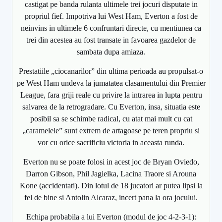
castigat pe banda rulanta ultimele trei jocuri disputate in
propriul fief. Impotriva lui West Ham, Everton a fost de
neinvins in ultimele 6 confruntari directe, cu mentiunea ca
trei din acestea au fost transate in favoarea gazdelor de
sambata dupa amiaza.
Prestatiile „ciocanarilor” din ultima perioada au propulsat-o
pe West Ham undeva la jumatatea clasamentului din Premier
League, fara griji reale cu privire la intrarea in lupta pentru
salvarea de la retrogradare. Cu Everton, insa, situatia este
posibil sa se schimbe radical, cu atat mai mult cu cat
„caramelele” sunt extrem de artagoase pe teren propriu si
vor cu orice sacrificiu victoria in aceasta runda.
Everton nu se poate folosi in acest joc de Bryan Oviedo,
Darron Gibson, Phil Jagielka, Lacina Traore si Arouna
Kone (accidentati). Din lotul de 18 jucatori ar putea lipsi la
fel de bine si Antolin Alcaraz, incert pana la ora jocului.
Echipa probabila a lui Everton (modul de joc 4-2-3-1):