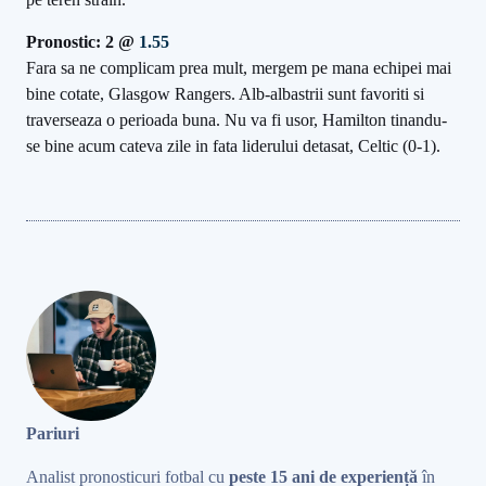
Pronostic: 2 @
1.55
Fara sa ne complicam prea mult, mergem pe mana echipei mai
bine cotate, Glasgow Rangers. Alb-albastrii sunt favoriti si
traverseaza o perioada buna. Nu va fi usor, Hamilton tinandu-
se bine acum cateva zile in fata liderului detasat, Celtic (0-1).
Pariuri
Analist pronosticuri fotbal cu
peste 15 ani de experiență
în