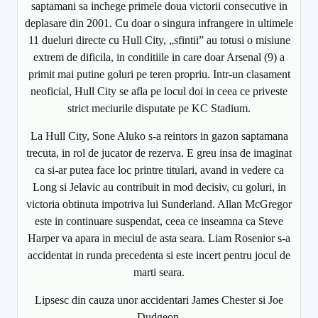
saptamani sa inchege primele doua victorii consecutive in
deplasare din 2001. Cu doar o singura infrangere in ultimele
11 dueluri directe cu Hull City, „sfintii” au totusi o misiune
extrem de dificila, in conditiile in care doar Arsenal (9) a
primit mai putine goluri pe teren propriu. Intr-un clasament
neoficial, Hull City se afla pe locul doi in ceea ce priveste
strict meciurile disputate pe KC Stadium.
La Hull City, Sone Aluko s-a reintors in gazon saptamana
trecuta, in rol de jucator de rezerva. E greu insa de imaginat
ca si-ar putea face loc printre titulari, avand in vedere ca
Long si Jelavic au contribuit in mod decisiv, cu goluri, in
victoria obtinuta impotriva lui Sunderland. Allan McGregor
este in continuare suspendat, ceea ce inseamna ca Steve
Harper va apara in meciul de asta seara. Liam Rosenior s-a
accidentat in runda precedenta si este incert pentru jocul de
marti seara.
Lipsesc din cauza unor accidentari James Chester si Joe
Dudgeon.