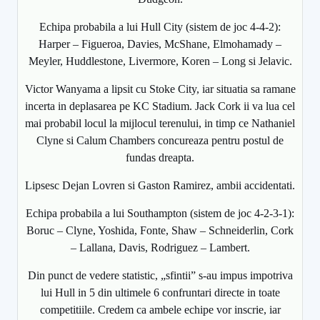
Echipa probabila a lui Hull City (sistem de joc 4-4-2):
Harper – Figueroa, Davies, McShane, Elmohamady –
Meyler, Huddlestone, Livermore, Koren – Long si Jelavic.
Victor Wanyama a lipsit cu Stoke City, iar situatia sa ramane
incerta in deplasarea pe KC Stadium. Jack Cork ii va lua cel
mai probabil locul la mijlocul terenului, in timp ce Nathaniel
Clyne si Calum Chambers concureaza pentru postul de
fundas dreapta.
Lipsesc Dejan Lovren si Gaston Ramirez, ambii accidentati.
Echipa probabila a lui Southampton (sistem de joc 4-2-3-1):
Boruc – Clyne, Yoshida, Fonte, Shaw – Schneiderlin, Cork
– Lallana, Davis, Rodriguez – Lambert.
Din punct de vedere statistic, „sfintii” s-au impus impotriva
lui Hull in 5 din ultimele 6 confruntari directe in toate
competitiile. Credem ca ambele echipe vor inscrie, iar