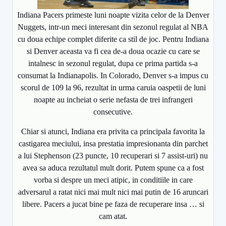
Indiana Pacers primeste luni noapte vizita celor de la Denver
Nuggets, intr-un meci interesant din sezonul regulat al NBA
cu doua echipe complet diferite ca stil de joc. Pentru Indiana
si Denver aceasta va fi cea de-a doua ocazie cu care se
intalnesc in sezonul regulat, dupa ce prima partida s-a
consumat la Indianapolis. In Colorado, Denver s-a impus cu
scorul de 109 la 96, rezultat in urma caruia oaspetii de luni
noapte au incheiat o serie nefasta de trei infrangeri
consecutive.
Chiar si atunci, Indiana era privita ca principala favorita la
castigarea meciului, insa prestatia impresionanta din parchet
a lui Stephenson (23 puncte, 10 recuperari si 7 assist-uri) nu
avea sa aduca rezultatul mult dorit. Putem spune ca a fost
vorba si despre un meci atipic, in conditiile in care
adversarul a ratat nici mai mult nici mai putin de 16 aruncari
libere. Pacers a jucat bine pe faza de recuperare insa … si
cam atat.