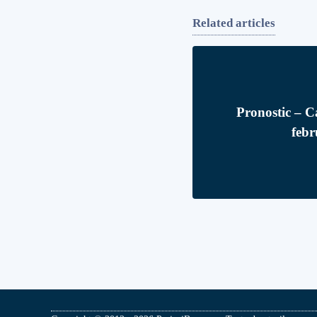
Related articles
Pronostic – C
febr