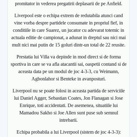
promitator in vederea pregatirii deplasarii de pe Anfield.
Liverpool este o echipa extrem de redutabila atunci cand
vine vorba despre partidele consumate in propriul fief, in
conditiile in care Suarez, un jucator cu adevarat totemic in
actuala editie de campionat, a adunat in dreptul sau nici mai
mult nici mai putin de 15 goluri dintr-un total de 22 reusite.
Prestatia lui Villa va depinde in mod direct si de forma
sportiva in care se va afla atacantii sai, oaspetii contand si de
aceasta data pe un modul de joc 4-3-3, cu Weimann,
Agbonlahor si Benteke in avanposturi.
Liverpool nu se poate folosi in aceasta partida de serviciile
lui Daniel Agger, Sebastian Coates, Jon Flanagan si Jose
Enrique, toti accidentati. De asemenea, situatiile lui
Mamadou Sakho si Joe Allen sunt puse sub semnul
intrebarii.
Echipa probabila a lui Liverpool (sistem de joc 4-3-3):