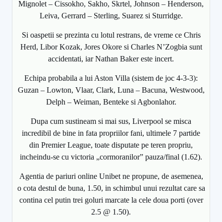
Mignolet – Cissokho, Sakho, Skrtel, Johnson – Henderson,
Leiva, Gerrard – Sterling, Suarez si Sturridge.
Si oaspetii se prezinta cu lotul restrans, de vreme ce Chris
Herd, Libor Kozak, Jores Okore si Charles N’Zogbia sunt
accidentati, iar Nathan Baker este incert.
Echipa probabila a lui Aston Villa (sistem de joc 4-3-3):
Guzan – Lowton, Vlaar, Clark, Luna – Bacuna, Westwood,
Delph – Weiman, Benteke si Agbonlahor.
Dupa cum sustineam si mai sus, Liverpool se misca
incredibil de bine in fata propriilor fani, ultimele 7 partide
din Premier League, toate disputate pe teren propriu,
incheindu-se cu victoria „cormoranilor” pauza/final (1.62).
Agentia de pariuri online Unibet ne propune, de asemenea,
o cota destul de buna, 1.50, in schimbul unui rezultat care sa
contina cel putin trei goluri marcate la cele doua porti (over
2.5 @ 1.50).