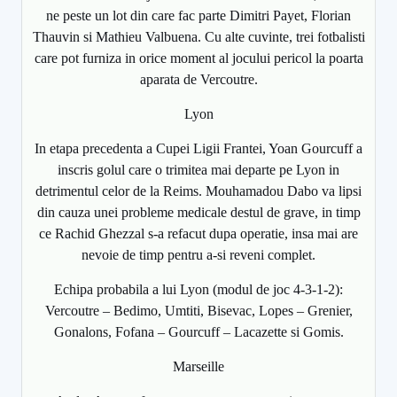
ne peste un lot din care fac parte Dimitri Payet, Florian
Thauvin si Mathieu Valbuena. Cu alte cuvinte, trei fotbalisti
care pot furniza in orice moment al jocului pericol la poarta
aparata de Vercoutre.
Lyon
In etapa precedenta a Cupei Ligii Frantei, Yoan Gourcuff a
inscris golul care o trimitea mai departe pe Lyon in
detrimentul celor de la Reims. Mouhamadou Dabo va lipsi
din cauza unei probleme medicale destul de grave, in timp
ce Rachid Ghezzal s-a refacut dupa operatie, insa mai are
nevoie de timp pentru a-si reveni complet.
Echipa probabila a lui Lyon (modul de joc 4-3-1-2):
Vercoutre – Bedimo, Umtiti, Bisevac, Lopes – Grenier,
Gonalons, Fofana – Gourcuff – Lacazette si Gomis.
Marseille