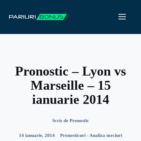
Sari
la
ME
conținut
Pronostic – Lyon vs
Marseille – 15
ianuarie 2014
Scris de
Pronostic
14 ianuarie, 2014
Pronosticuri - Analiza meciuri