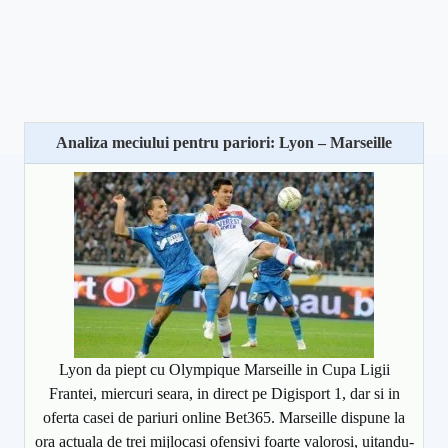
Analiza meciului pentru pariori: Lyon – Marseille
Lyon da piept cu Olympique Marseille in Cupa Ligii
Frantei, miercuri seara, in direct pe Digisport 1, dar si in
oferta casei de pariuri online Bet365. Marseille dispune la
ora actuala de trei mijlocasi ofensivi foarte valorosi, uitandu-