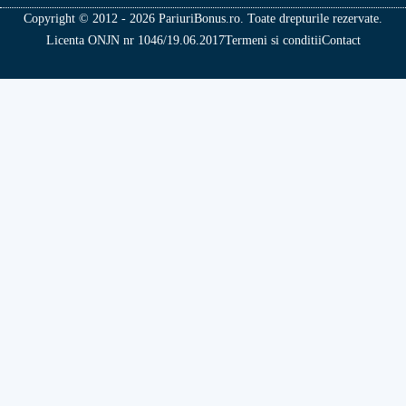
Copyright © 2012 - 2026 PariuriBonus.ro. Toate drepturile rezervate.
Licenta ONJN nr 1046/19.06.2017
Termeni si conditii
Contact