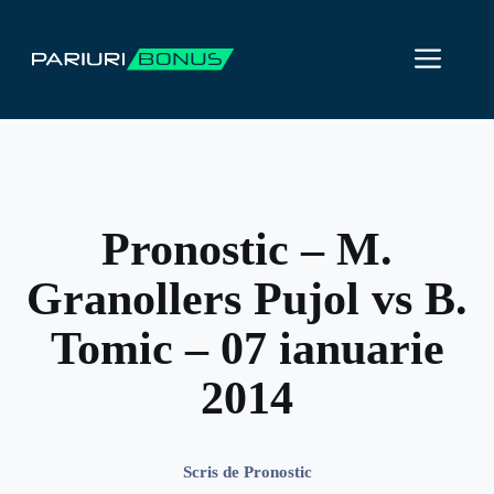
Sari
la
ME
conținut
Pronostic – M.
Granollers Pujol vs B.
Tomic – 07 ianuarie
2014
Scris de
Pronostic