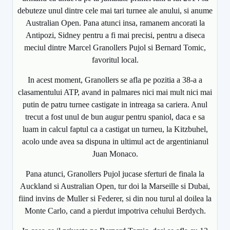
debuteze unul dintre cele mai tari turnee ale anului, si anume
Australian Open. Pana atunci insa, ramanem ancorati la
Antipozi, Sidney pentru a fi mai precisi, pentru a diseca
meciul dintre Marcel Granollers Pujol si Bernard Tomic,
favoritul local.
In acest moment, Granollers se afla pe pozitia a 38-a a
clasamentului ATP, avand in palmares nici mai mult nici mai
putin de patru turnee castigate in intreaga sa cariera. Anul
trecut a fost unul de bun augur pentru spaniol, daca e sa
luam in calcul faptul ca a castigat un turneu, la Kitzbuhel,
acolo unde avea sa dispuna in ultimul act de argentinianul
Juan Monaco.
Pana atunci, Granollers Pujol jucase sferturi de finala la
Auckland si Australian Open, tur doi la Marseille si Dubai,
fiind invins de Muller si Federer, si din nou turul al doilea la
Monte Carlo, cand a pierdut impotriva cehului Berdych.