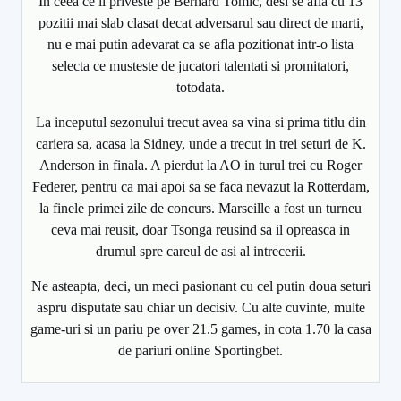
In ceea ce il priveste pe Bernard Tomic, desi se afla cu 13
pozitii mai slab clasat decat adversarul sau direct de marti,
nu e mai putin adevarat ca se afla pozitionat intr-o lista
selecta ce musteste de jucatori talentati si promitatori,
totodata.
La inceputul sezonului trecut avea sa vina si prima titlu din
cariera sa, acasa la Sidney, unde a trecut in trei seturi de K.
Anderson in finala. A pierdut la AO in turul trei cu Roger
Federer, pentru ca mai apoi sa se faca nevazut la Rotterdam,
la finele primei zile de concurs. Marseille a fost un turneu
ceva mai reusit, doar Tsonga reusind sa il opreasca in
drumul spre careul de asi al intrecerii.
Ne asteapta, deci, un meci pasionant cu cel putin doua seturi
aspru disputate sau chiar un decisiv. Cu alte cuvinte, multe
game-uri si un pariu pe over 21.5 games, in cota 1.70 la casa
de pariuri online Sportingbet.