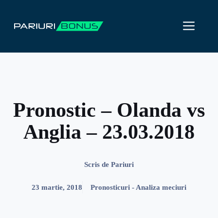
Sari
la
ME
conținut
Pronostic – Olanda vs
Anglia – 23.03.2018
Scris de
Pariuri
23 martie, 2018
Pronosticuri - Analiza meciuri