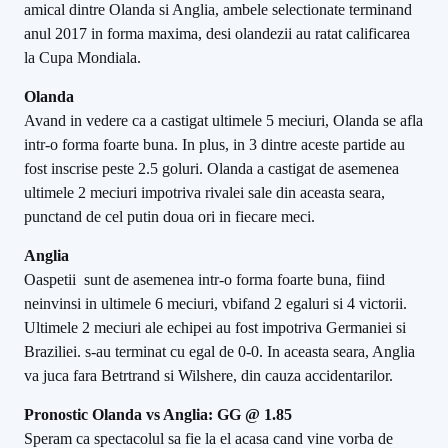
amical dintre Olanda si Anglia, ambele selectionate terminand
anul 2017 in forma maxima, desi olandezii au ratat calificarea
la Cupa Mondiala.
Olanda
Avand in vedere ca a castigat ultimele 5 meciuri, Olanda se afla
intr-o forma foarte buna. In plus, in 3 dintre aceste partide au
fost inscrise peste 2.5 goluri. Olanda a castigat de asemenea
ultimele 2 meciuri impotriva rivalei sale din aceasta seara,
punctand de cel putin doua ori in fiecare meci.
Anglia
Oaspetii sunt de asemenea intr-o forma foarte buna, fiind
neinvinsi in ultimele 6 meciuri, vbifand 2 egaluri si 4 victorii.
Ultimele 2 meciuri ale echipei au fost impotriva Germaniei si
Braziliei. s-au terminat cu egal de 0-0. In aceasta seara, Anglia
va juca fara Betrtrand si Wilshere, din cauza accidentarilor.
Pronostic Olanda vs Anglia: GG @ 1.85
Speram ca spectacolul sa fie la el acasa cand vine vorba de