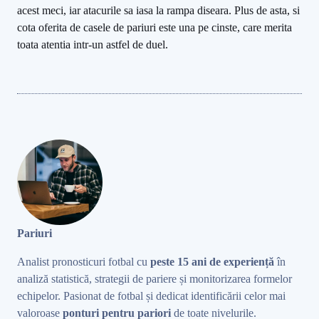
acest meci, iar atacurile sa iasa la rampa diseara. Plus de asta, si
cota oferita de casele de pariuri este una pe cinste, care merita
toata atentia intr-un astfel de duel.
Pariuri
Analist pronosticuri fotbal cu
peste 15 ani de experiență
în
analiză statistică, strategii de pariere și monitorizarea formelor
echipelor. Pasionat de fotbal și dedicat identificării celor mai
valoroase
ponturi pentru pariori
de toate nivelurile.