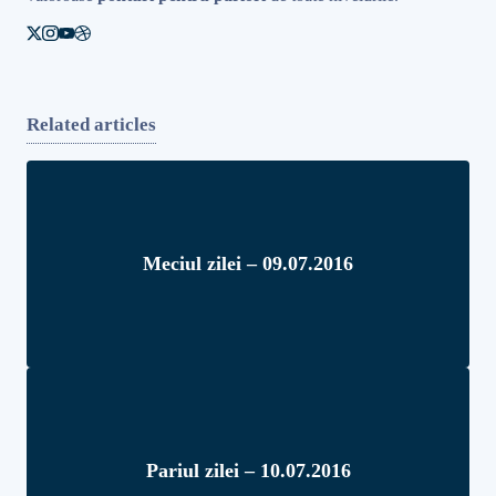
Related articles
Meciul zilei – 09.07.2016
Pariul zilei – 10.07.2016